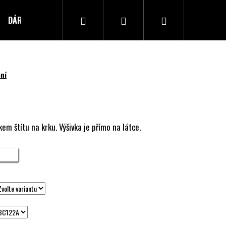
Hledat
Přihlášení
Nákupní
DÁRKOVÝ POUKAZ
Kontakty
košík
ní
em štítu na krku. Výšivka je přímo na látce.