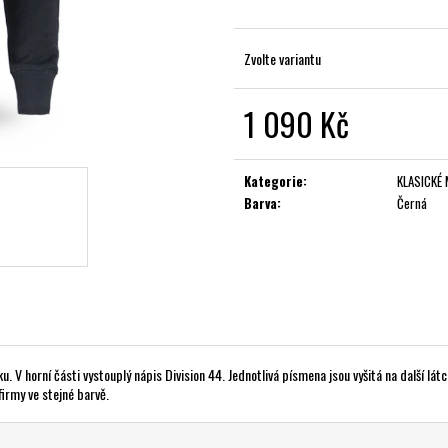
Zvolte variantu
1 090 Kč
Měrná
cena:
Kategorie
:
KLASICKÉ 
Barva
:
Černá
u. V horní části vystouplý nápis Division 44. Jednotlivá písmena jsou vyšitá na další lá
firmy ve stejné barvě.