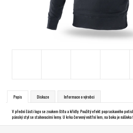
Popis
Diskuze
Informace o výrobci
V přední části logo se znakem štítu a křídly. Použitý efekt popraskaného potisk
pánský styl se stahovacími lemy. U krku červený vnitřní lem, na boku je nášivka 
Z