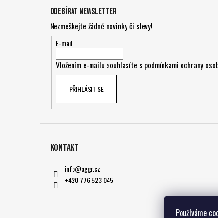
á
Odebírat newsletter
p
Nezmeškejte žádné novinky či slevy!
a
t
E-mail
í
Vložením e-mailu souhlasíte s
podmínkami ochrany osob
PŘIHLÁSIT SE
Kontakt
info
@
aggr.cz
+420 776 523 045
Používáme coo