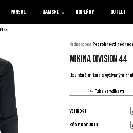
PÁNSKÉ
DÁMSKÉ
DOPLŇKY
OUTLET
ION 44
Co potřebujete najít?
Průměrné
Neohodnoceno
Podrobnosti hodnoce
hodnocení
produktu
HLEDAT
MIKINA DIVISION 44
je
0,0
z
Bavlněná mikina s vyšívaným znak
5
Doporučujeme
hvězdiček.
Tabulka velikostí
VELIKOST
KÓD PRODUKTU