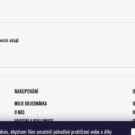
ních údajů
Nakupování
Moje objednávka
I
O nás
O
Vrácení a reklamace
P
Způsoby platby
kies, abychom Vám umožnili pohodlné prohlížení webu a díky