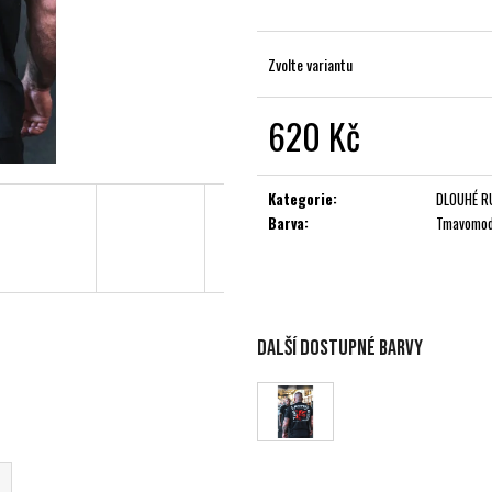
Zvolte variantu
620 Kč
Měrná
cena:
Kategorie
:
DLOUHÉ R
Barva
:
Tmavomo
Další dostupné barvy