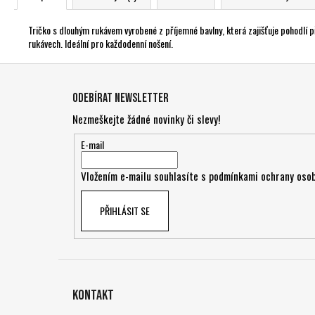
Tričko s dlouhým rukávem vyrobené z příjemné bavlny, která zajišťuje pohodlí p
rukávech. Ideální pro každodenní nošení.
Z
á
Odebírat newsletter
p
Nezmeškejte žádné novinky či slevy!
a
t
E-mail
í
Vložením e-mailu souhlasíte s
podmínkami ochrany osob
PŘIHLÁSIT SE
Kontakt