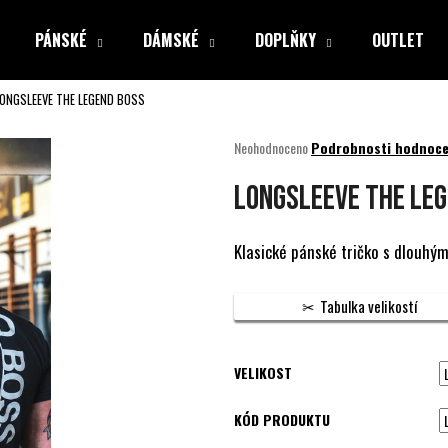
PÁNSKÉ
DÁMSKÉ
DOPLŇKY
OUTLET
ONGSLEEVE THE LEGEND BOSS
Co potřebujete najít?
Průměrné
Neohodnoceno
Podrobnosti hodnoce
hodnocení
produktu
HLEDAT
LONGSLEEVE THE LE
je
0,0
z
Klasické pánské tričko s dlouhým
5
Doporučujeme
hvězdiček.
Tabulka velikostí
VELIKOST
KÓD PRODUKTU