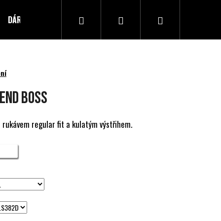
Hledat
Přihlášení
Nákupní
DÁRKOVÝ POUKAZ
Kontakty
košík
ní
GEND BOSS
 rukávem regular fit a kulatým výstřihem.