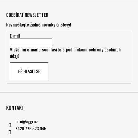
Z
á
Odebírat newsletter
p
Nezmeškejte žádné novinky či slevy!
a
t
E-mail
í
Vložením e-mailu souhlasíte s
podmínkami ochrany osobních
údajů
PŘIHLÁSIT SE
Kontakt
info
@
aggr.cz
+420 776 523 045