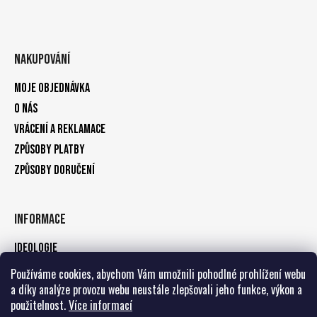
Nakupování
Moje objednávka
O nás
Vrácení a reklamace
Způsoby platby
Způsoby doručení
Informace
Ideologie
Obchodní podmínky
Používáme cookies, abychom Vám umožnili pohodlné prohlížení webu
a díky analýze provozu webu neustále zlepšovali jeho funkce, výkon a
Podmínky ochrany osobních údajů
použitelnost.
Více informací
Kontakty