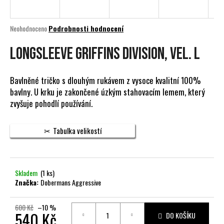
a
j
Průměrné
Neohodnoceno
Podrobnosti hodnocení
í
hodnocení
produktu
LONGSLEEVE GRIFFINS DIVISION, vel. L
t
je
?
0,0
z
Bavlněné tričko s dlouhým rukávem z vysoce kvalitní 100%
5
bavlny. U krku je zakončené úzkým stahovacím lemem, který
hvězdiček.
zvyšuje pohodlí používání.
HLEDAT
Tabulka velikostí
D
o
Skladem
(1 ks)
p
Značka:
Dobermans Aggressive
o
r
600 Kč
–10 %
540 Kč
u
DO KOŠÍKU