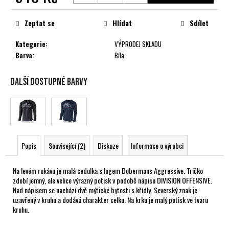
č
Měrná
u
cena:
Zeptat se
Hlídat
Sdílet
j
e
Kategorie
:
VÝPRODEJ SKLADU
m
Barva
:
Bílá
e
Další dostupné barvy
Popis
Související (2)
Diskuze
Informace o výrobci
Na levém rukávu je malá cedulka s logem Dobermans Aggressive. Tričko
zdobí jemný, ale velice výrazný potisk v podobě nápisu DIVISION OFFENSIVE.
Nad nápisem se nachází dvě mýtické bytosti s křídly. Severský znak je
uzavřený v kruhu a dodává charakter celku. Na krku je malý potisk ve tvaru
kruhu.