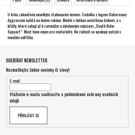
U krku zakončená nevelkým stahovacím lemem. Cedulka s logem Dobermans
Aggressive našitá na levém rukávu. Model s lebkou umístěnou bokem, a s
křídly, které sahají až k ramenům a výmluvným nápisem „Death Rider
Support”. Must have nejen pro motorkáře. Na zádech se opakuje potisk v
menším měřítku.
Z
á
Odebírat newsletter
p
Nezmeškejte žádné novinky či slevy!
a
t
E-mail
í
Vložením e-mailu souhlasíte s
podmínkami ochrany osobních
údajů
PŘIHLÁSIT SE