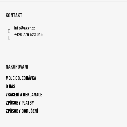
Kontakt
info
@
aggr.cz
+420 776 523 045
Nakupování
Moje objednávka
O nás
Vrácení a reklamace
Způsoby platby
Způsoby doručení