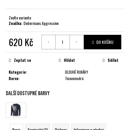
č
u
j
Zvolte variantu
e
Značka:
Dobermans Aggressive
m
e
620 Kč
DO KOŠÍKU
Měrná
cena:
Zeptat se
Hlídat
Sdílet
Kategorie
:
DLOUHÉ RUKÁVY
Barva
:
Tmavomodrá
Další dostupné barvy
Popis
Související (1)
Diskuze
Informace o výrobci