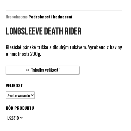
a
j
Průměrné
Neohodnoceno
Podrobnosti hodnocení
í
hodnocení
produktu
LONGSLEEVE DEATH RIDER
t
je
?
0,0
z
Klasické pánské tričko s dlouhým rukávem. Vyrobeno z bavlny
5
o hmotnosti 200g.
hvězdiček.
HLEDAT
Tabulka velikostí
VELIKOST
D
o
p
KÓD PRODUKTU
o
r
u