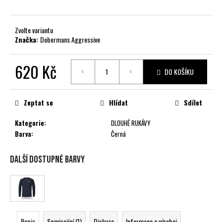
č
u
j
Zvolte variantu
e
Značka:
Dobermans Aggressive
m
e
620 Kč
DO KOŠÍKU
Měrná
cena:
Zeptat se
Hlídat
Sdílet
Kategorie
:
DLOUHÉ RUKÁVY
Barva
:
Černá
Další dostupné barvy
Popis
Související (1)
Diskuze
Informace o výrobci