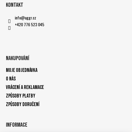
Kontakt
info
@
aggr.cz
+420 776 523 045
Nakupování
Moje objednávka
O nás
Vrácení a reklamace
Způsoby platby
Způsoby doručení
Informace