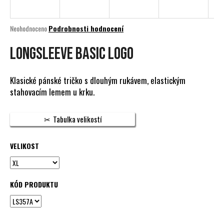
a
j
Průměrné
Neohodnoceno
Podrobnosti hodnocení
í
hodnocení
produktu
Longsleeve Basic Logo
t
je
?
0,0
z
Klasické pánské tričko s dlouhým rukávem, elastickým
5
stahovacím lemem u krku.
hvězdiček.
HLEDAT
Tabulka velikostí
VELIKOST
D
o
p
KÓD PRODUKTU
o
r
u