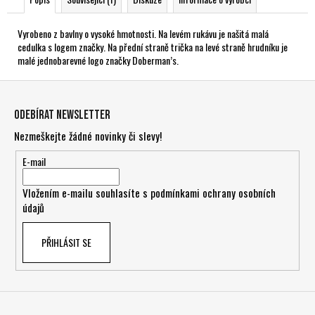
Vyrobeno z bavlny o vysoké hmotnosti. Na levém rukávu je našitá malá
cedulka s logem značky. Na přední straně trička na levé straně hrudníku je
malé jednobarevné logo značky Doberman’s.
Z
á
Odebírat newsletter
p
Nezmeškejte žádné novinky či slevy!
a
t
E-mail
í
Vložením e-mailu souhlasíte s
podmínkami ochrany osobních
údajů
PŘIHLÁSIT SE