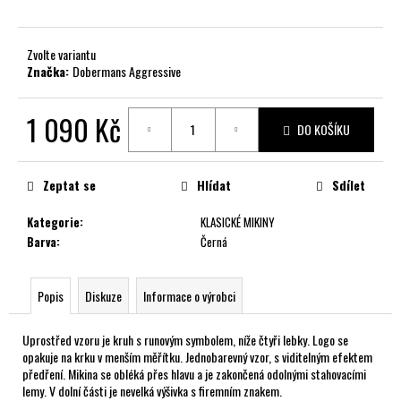
č
u
j
Zvolte variantu
e
Značka:
Dobermans Aggressive
m
e
1 090 Kč
DO KOŠÍKU
Měrná
cena:
Zeptat se
Hlídat
Sdílet
Kategorie
:
KLASICKÉ MIKINY
Barva
:
Černá
Popis
Diskuze
Informace o výrobci
Uprostřed vzoru je kruh s runovým symbolem, níže čtyři lebky. Logo se
opakuje na krku v menším měřítku. Jednobarevný vzor, s viditelným efektem
předření. Mikina se obléká přes hlavu a je zakončená odolnými stahovacími
lemy. V dolní části je nevelká výšivka s firemním znakem.