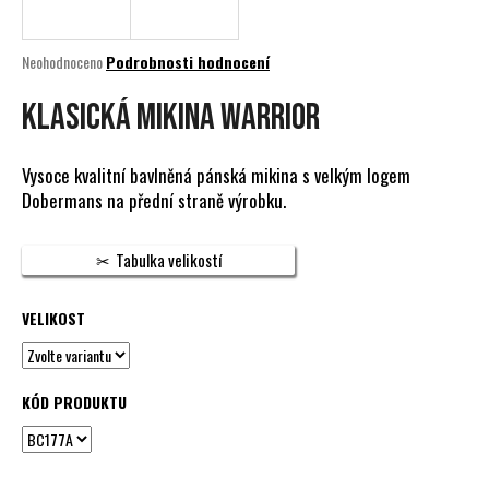
a
j
Průměrné
Neohodnoceno
Podrobnosti hodnocení
í
hodnocení
produktu
KLASICKÁ MIKINA WARRIOR
t
je
?
0,0
z
Vysoce kvalitní bavlněná pánská mikina s velkým logem
5
Dobermans na přední straně výrobku.
hvězdiček.
HLEDAT
Tabulka velikostí
VELIKOST
D
o
p
KÓD PRODUKTU
o
r
u