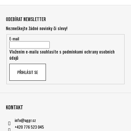
Z
á
Odebírat newsletter
p
Nezmeškejte žádné novinky či slevy!
a
t
E-mail
í
Vložením e-mailu souhlasíte s
podmínkami ochrany osobních
údajů
PŘIHLÁSIT SE
Kontakt
info
@
aggr.cz
+420 776 523 045