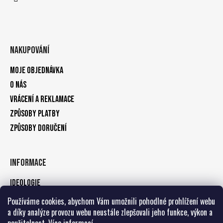
Nakupování
Moje objednávka
O nás
Vrácení a reklamace
Způsoby platby
Způsoby doručení
Informace
Ideologie
Obchodní podmínky
Používáme cookies, abychom Vám umožnili pohodlné prohlížení webu
a díky analýze provozu webu neustále zlepšovali jeho funkce, výkon a
Podmínky ochrany osobních údajů