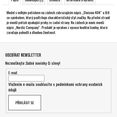
Model s velkým potiskem na zádech zobrazujícím nápis „Division 404“ a štít
se symbolem, který podtrhuje charakteristický styl značky. Na přední straně
je menší potisk opakující prvky ze zadní strany. Na zádech je navíc menší
nápis „Nordic Company“. Produkt je vyroben z vysoce kvalitní bavlny, která
zaručuje pohodlí a dlouhou životnost.
Z
á
Odebírat newsletter
p
Nezmeškejte žádné novinky či slevy!
a
t
E-mail
í
Vložením e-mailu souhlasíte s
podmínkami ochrany osobních
údajů
PŘIHLÁSIT SE