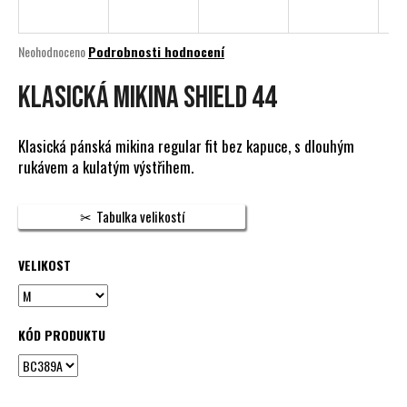
a
j
Průměrné
Neohodnoceno
Podrobnosti hodnocení
í
hodnocení
produktu
KLASICKÁ MIKINA SHIELD 44
t
je
?
0,0
z
Klasická pánská mikina regular fit bez kapuce, s dlouhým
5
rukávem a kulatým výstřihem.
hvězdiček.
HLEDAT
Tabulka velikostí
VELIKOST
D
o
p
KÓD PRODUKTU
o
r
u