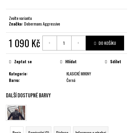
č
u
j
Zvolte variantu
e
Značka:
Dobermans Aggressive
m
e
1 090 Kč
DO KOŠÍKU
Měrná
cena:
Zeptat se
Hlídat
Sdílet
Kategorie
:
KLASICKÉ MIKINY
Barva
:
Černá
Další dostupné barvy
Popis
Související (1)
Diskuze
Informace o výrobci