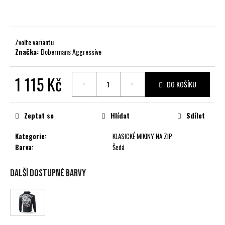
č
u
j
e
Zvolte variantu
m
Značka:
Dobermans Aggressive
e
1 115 Kč
DO KOŠÍKU
Měrná
cena:
Zeptat se
Hlídat
Sdílet
Kategorie
:
KLASICKÉ MIKINY NA ZIP
Barva
:
Šedá
Další dostupné barvy