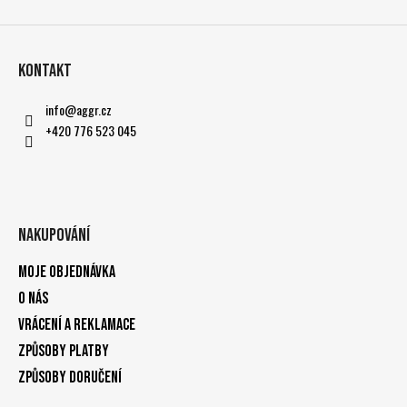
Kontakt
info
@
aggr.cz
+420 776 523 045
Nakupování
Moje objednávka
O nás
Vrácení a reklamace
Způsoby platby
Způsoby doručení