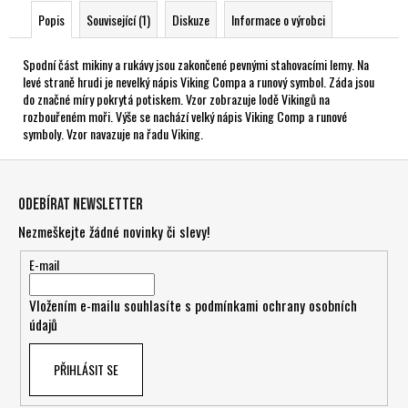
Popis
Související (1)
Diskuze
Informace o výrobci
Spodní část mikiny a rukávy jsou zakončené pevnými stahovacími lemy. Na
levé straně hrudi je nevelký nápis Viking Compa a runový symbol. Záda jsou
do značné míry pokrytá potiskem. Vzor zobrazuje lodě Vikingů na
rozbouřeném moři. Výše se nachází velký nápis Viking Comp a runové
symboly. Vzor navazuje na řadu Viking.
Z
á
Odebírat newsletter
p
Nezmeškejte žádné novinky či slevy!
a
t
E-mail
í
Vložením e-mailu souhlasíte s
podmínkami ochrany osobních
údajů
PŘIHLÁSIT SE