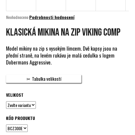
a
j
Průměrné
Neohodnoceno
Podrobnosti hodnocení
í
hodnocení
produktu
Klasická mikina na zip Viking Comp
t
je
?
0,0
z
Model mikiny na zip s vysokým límcem. Dvě kapsy jsou na
5
přední straně, na levém rukávu je malá cedulka s logem
hvězdiček.
Dobermans Aggressive.
HLEDAT
Tabulka velikostí
VELIKOST
D
o
p
o
KÓD PRODUKTU
r
u