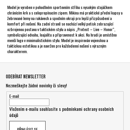
Model je vyroben v pohodlném sportovním střihu s vysokým stojáčkem
chránícím krk a s celopropínacím zipem. Mikina má praktické přední kapsy a
žebrované lemy na rukávech a spodním okraji pro lepší přizpůsobení a
komfort při nošení. Na zadní straně se nachází velký potisk zobrazující
ozbrojenou postavu v taktickém stylu a nápis „Protect – Live – Honor“,
symbolizující odvahu, loajalitu a připravenost k akci. Na hrudi je umístěno
menší logo v minimalistickém stylu. Model je inspirován vojenskou a
taktickou estetikou a je navržen pro každodenní nošení s výrazným
charakterem.
Z
á
Odebírat newsletter
p
Nezmeškejte žádné novinky či slevy!
a
t
E-mail
í
Vložením e-mailu souhlasíte s
podmínkami ochrany osobních
údajů
PŘIHLÁSIT SE