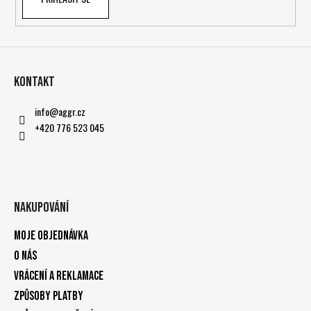
Kontakt
info
@
aggr.cz
+420 776 523 045
Nakupování
Moje objednávka
O nás
Vrácení a reklamace
Způsoby platby