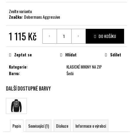
č
u
Zvolte variantu
j
Značka:
Dobermans Aggressive
e
m
1 115 Kč
e
DO KOŠÍKU
Měrná
cena:
Zeptat se
Hlídat
Sdílet
Kategorie
:
KLASICKÉ MIKINY NA ZIP
Barva
:
Šedá
Další dostupné barvy
Popis
Související (1)
Diskuze
Informace o výrobci