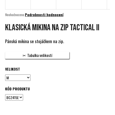
a
j
Průměrné
Neohodnoceno
Podrobnosti hodnocení
í
hodnocení
produktu
KLASICKÁ MIKINA NA ZIP TACTICAL II
t
je
?
0,0
z
Pánská mikina se stojáčkem na zip.
5
hvězdiček.
Tabulka velikostí
HLEDAT
VELIKOST
D
o
KÓD PRODUKTU
p
o
r
u