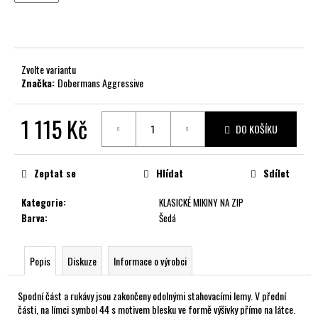
č
u
j
e
m
Zvolte variantu
e
Značka:
Dobermans Aggressive
1 115 Kč
DO KOŠÍKU
Měrná
cena:
Zeptat se
Hlídat
Sdílet
Kategorie
:
KLASICKÉ MIKINY NA ZIP
Barva
:
Šedá
Popis
Diskuze
Informace o výrobci
Spodní část a rukávy jsou zakončeny odolnými stahovacími lemy. V přední
části, na límci symbol 44 s motivem blesku ve formě výšivky přímo na látce.