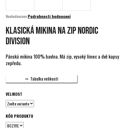
a
j
Průměrné
Neohodnoceno
Podrobnosti hodnocení
í
hodnocení
produktu
KLASICKÁ MIKINA NA ZIP NORDIC
t
je
?
0,0
DIVISION
z
5
hvězdiček.
Pánská mikina 100% bavlna. Má zip, vysoký límec a dvě kapsy
zepředu.
HLEDAT
Tabulka velikostí
D
VELIKOST
o
p
o
KÓD PRODUKTU
r
u