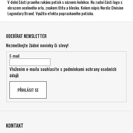
V dolní části pravého rukávu potisk s názvem kolekce. Na zadní části logo s
obrazem ocelového orla, znakem štítu a blesku. Kolem nápis Nordic Division
Legendary Brand. Využito efektu popraskaného potisku.
Z
á
Odebírat newsletter
p
Nezmeškejte žádné novinky či slevy!
a
t
E-mail
í
Vložením e-mailu souhlasíte s
podmínkami ochrany osobních
údajů
PŘIHLÁSIT SE
Kontakt