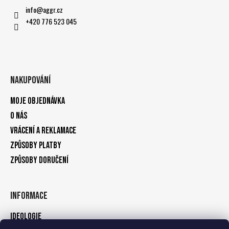
info
@
aggr.cz
+420 776 523 045
Nakupování
Moje objednávka
O nás
Vrácení a reklamace
Způsoby platby
Způsoby doručení
Informace
Ideologie