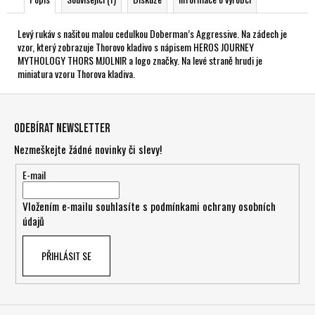
Levý rukáv s našitou malou cedulkou Doberman’s Aggressive. Na zádech je
vzor, který zobrazuje Thorovo kladivo s nápisem HEROS JOURNEY
MYTHOLOGY THORS MJOLNIR a logo značky. Na levé straně hrudi je
miniatura vzoru Thorova kladiva.
Z
á
Odebírat newsletter
p
Nezmeškejte žádné novinky či slevy!
a
t
E-mail
í
Vložením e-mailu souhlasíte s
podmínkami ochrany osobních
údajů
PŘIHLÁSIT SE