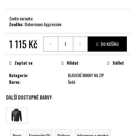
č
u
j
Zvolte variantu
e
Značka:
Dobermans Aggressive
m
e
1 115 Kč
DO KOŠÍKU
Měrná
cena:
Zeptat se
Hlídat
Sdílet
Kategorie
:
KLASICKÉ MIKINY NA ZIP
Barva
:
Šedá
Další dostupné barvy
Popis
Související (1)
Diskuze
Informace o výrobci