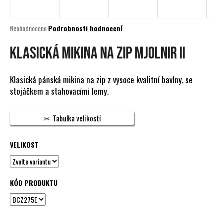
a
j
Průměrné
Neohodnoceno
Podrobnosti hodnocení
í
hodnocení
produktu
KLASICKÁ MIKINA NA ZIP MJOLNIR II
t
je
?
0,0
z
Klasická pánská mikina na zip z vysoce kvalitní bavlny, se
5
stojáčkem a stahovacími lemy.
hvězdiček.
HLEDAT
Tabulka velikostí
VELIKOST
D
o
p
KÓD PRODUKTU
o
r
u