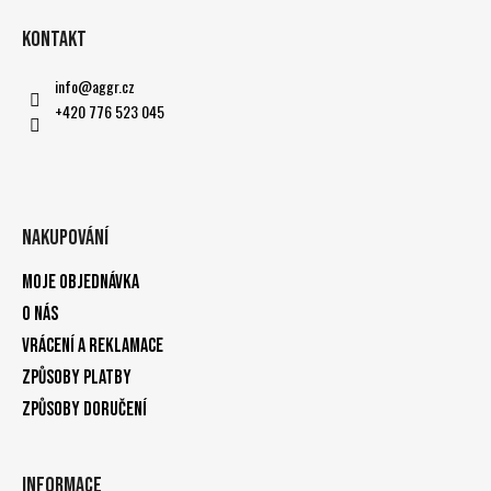
Kontakt
info
@
aggr.cz
+420 776 523 045
Nakupování
Moje objednávka
O nás
Vrácení a reklamace
Způsoby platby
Způsoby doručení
Informace