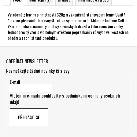
Vyrobená z bavlny o hmotnosti 320g a zakončená stahovacími lemy. Uvnitř
červené plisování a barevný štítek se symbolem orla. Mikina z kolekce Celtic.
Vzor s mnoha ornamenty, motivy severských draků a také runovými znaky.
Jednobarevný vzor s viditelným efektem popraskání v různých velikostech na
přední a zadní straně produktu.
Z
á
Odebírat newsletter
p
Nezmeškejte žádné novinky či slevy!
a
t
E-mail
í
Vložením e-mailu souhlasíte s
podmínkami ochrany osobních
údajů
PŘIHLÁSIT SE