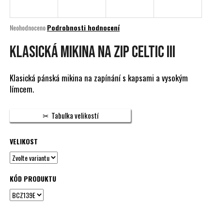
a
j
Průměrné
Neohodnoceno
Podrobnosti hodnocení
í
hodnocení
produktu
KLASICKÁ MIKINA NA ZIP CELTIC III
t
je
?
0,0
z
Klasická pánská mikina na zapínání s kapsami a vysokým
5
límcem.
hvězdiček.
HLEDAT
Tabulka velikostí
VELIKOST
D
o
p
KÓD PRODUKTU
o
r
u