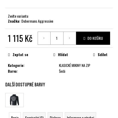
č
u
j
Zvolte variantu
e
Značka:
Dobermans Aggressive
m
e
1 115 Kč
DO KOŠÍKU
Měrná
cena:
Zeptat se
Hlídat
Sdílet
Kategorie
:
KLASICKÉ MIKINY NA ZIP
Barva
:
Šedá
Další dostupné barvy
Popis
Související (1)
Diskuze
Informace o výrobci