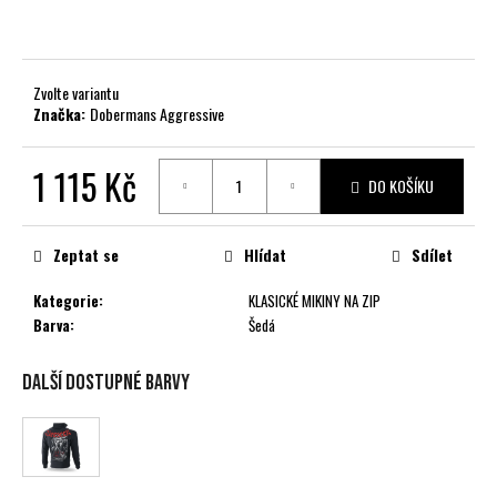
č
u
j
e
Zvolte variantu
m
Značka:
Dobermans Aggressive
e
1 115 Kč
DO KOŠÍKU
Měrná
cena:
Zeptat se
Hlídat
Sdílet
Kategorie
:
KLASICKÉ MIKINY NA ZIP
Barva
:
Šedá
Další dostupné barvy