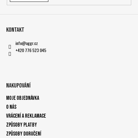
Kontakt
info
@
aggr.cz
+420 776 523 045
Nakupování
Moje objednávka
O nás
Vrácení a reklamace
Způsoby platby
Způsoby doručení