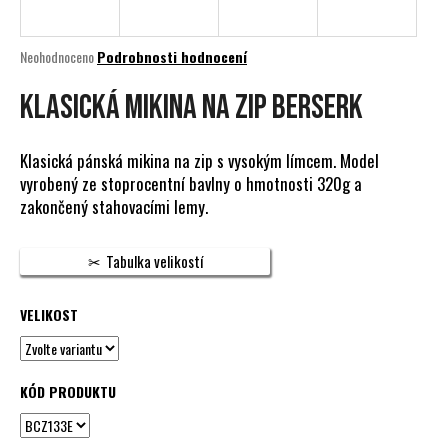
a
j
Průměrné
Neohodnoceno
Podrobnosti hodnocení
í
hodnocení
produktu
KLASICKÁ MIKINA NA ZIP BERSERK
t
je
?
0,0
z
Klasická pánská mikina na zip s vysokým límcem. Model
5
vyrobený ze stoprocentní bavlny o hmotnosti 320g a
hvězdiček.
zakončený stahovacími lemy.
HLEDAT
Tabulka velikostí
VELIKOST
D
o
p
o
KÓD PRODUKTU
r
u