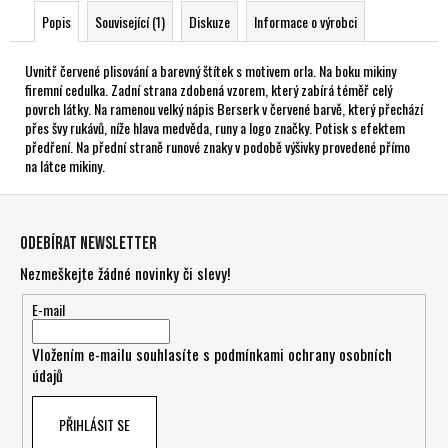
Popis
Související (1)
Diskuze
Informace o výrobci
Uvnitř červené plisování a barevný štítek s motivem orla. Na boku mikiny
firemní cedulka. Zadní strana zdobená vzorem, který zabírá téměř celý
povrch látky. Na ramenou velký nápis Berserk v červené barvě, který přechází
přes švy rukávů, níže hlava medvěda, runy a logo značky. Potisk s efektem
předření. Na přední straně runové znaky v podobě výšivky provedené přímo
na látce mikiny.
Z
á
Odebírat newsletter
p
Nezmeškejte žádné novinky či slevy!
a
t
E-mail
í
Vložením e-mailu souhlasíte s
podmínkami ochrany osobních
údajů
PŘIHLÁSIT SE