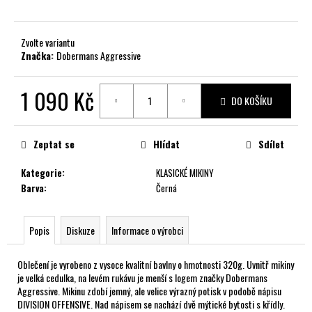
č
u
j
Zvolte variantu
e
Značka:
Dobermans Aggressive
m
e
1 090 Kč
DO KOŠÍKU
Měrná
cena:
Zeptat se
Hlídat
Sdílet
Kategorie
:
KLASICKÉ MIKINY
Barva
:
Černá
Popis
Diskuze
Informace o výrobci
Oblečení je vyrobeno z vysoce kvalitní bavlny o hmotnosti 320g. Uvnitř mikiny
je velká cedulka, na levém rukávu je menší s logem značky Dobermans
Aggressive. Mikinu zdobí jemný, ale velice výrazný potisk v podobě nápisu
DIVISION OFFENSIVE. Nad nápisem se nachází dvě mýtické bytosti s křídly.