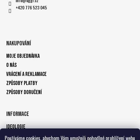
info
@
aggr.cz
+420 776 523 045
Nakupování
Moje objednávka
O nás
Vrácení a reklamace
Způsoby platby
Způsoby doručení
Informace
Ideologie
Obchodní podmínky
Používáme cookies, abychom Vám umožnili pohodlné prohlížení webu