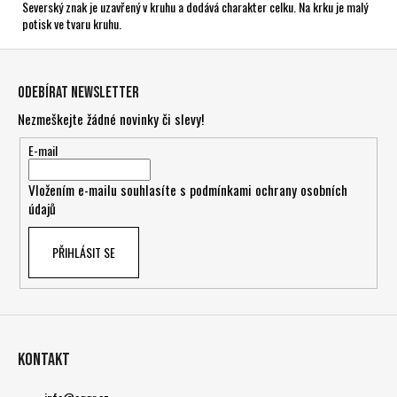
Severský znak je uzavřený v kruhu a dodává charakter celku. Na krku je malý
potisk ve tvaru kruhu.
Z
á
Odebírat newsletter
p
Nezmeškejte žádné novinky či slevy!
a
t
E-mail
í
Vložením e-mailu souhlasíte s
podmínkami ochrany osobních
údajů
PŘIHLÁSIT SE
Kontakt