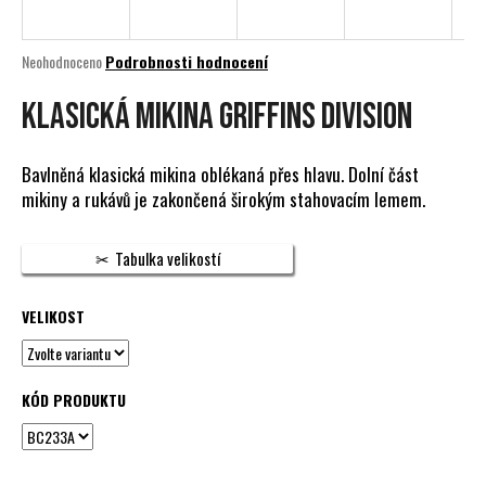
a
j
Průměrné
Neohodnoceno
Podrobnosti hodnocení
í
hodnocení
produktu
KLASICKÁ MIKINA GRIFFINS DIVISION
t
je
?
0,0
z
Bavlněná klasická mikina oblékaná přes hlavu. Dolní část
5
mikiny a rukávů je zakončená širokým stahovacím lemem.
hvězdiček.
HLEDAT
Tabulka velikostí
VELIKOST
D
o
p
KÓD PRODUKTU
o
r
u