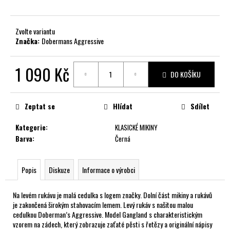
č
u
j
Zvolte variantu
e
Značka:
Dobermans Aggressive
m
e
1 090 Kč
DO KOŠÍKU
Měrná
cena:
Zeptat se
Hlídat
Sdílet
Kategorie
:
KLASICKÉ MIKINY
Barva
:
Černá
Popis
Diskuze
Informace o výrobci
Na levém rukávu je malá cedulka s logem značky. Dolní část mikiny a rukávů
je zakončená širokým stahovacím lemem. Levý rukáv s našitou malou
cedulkou Doberman’s Aggressive. Model Gangland s charakteristickým
vzorem na zádech, který zobrazuje zaťaté pěsti s řetězy a originální nápisy