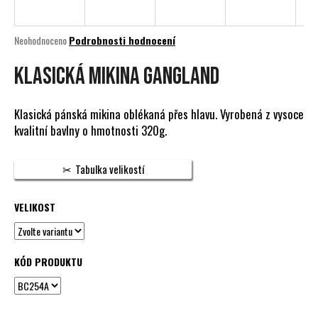
a
j
Průměrné
Neohodnoceno
Podrobnosti hodnocení
í
hodnocení
produktu
KLASICKÁ MIKINA GANGLAND
t
je
?
0,0
z
Klasická pánská mikina oblékaná přes hlavu. Vyrobená z vysoce
5
kvalitní bavlny o hmotnosti 320g.
hvězdiček.
HLEDAT
Tabulka velikostí
VELIKOST
D
o
p
KÓD PRODUKTU
o
r
u