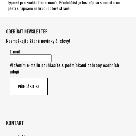
typické pro značku Doberman’s. Přední část je bez nápisu s miniaturou
pěsti s nápisem na hrudi po levé straně.
Z
á
Odebírat newsletter
p
Nezmeškejte žádné novinky či slevy!
a
t
E-mail
í
Vložením e-mailu souhlasíte s
podmínkami ochrany osobních
údajů
PŘIHLÁSIT SE
Kontakt