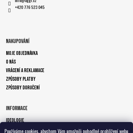
info
@
aggr.cz
+420 776 523 045
Nakupování
Moje objednávka
O nás
Vrácení a reklamace
Způsoby platby
Způsoby doručení
Informace
Ideologie
Obchodní podmínky
Používáme cookies, abychom Vám umožnili pohodlné prohlížení webu