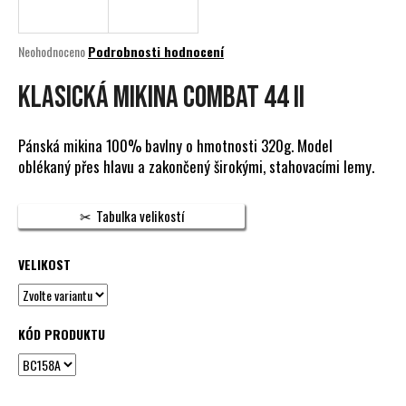
a
j
Průměrné
Neohodnoceno
Podrobnosti hodnocení
í
hodnocení
produktu
KLASICKÁ MIKINA COMBAT 44 II
t
je
?
0,0
z
Pánská mikina 100% bavlny o hmotnosti 320g. Model
5
oblékaný přes hlavu a zakončený širokými, stahovacími lemy.
hvězdiček.
HLEDAT
Tabulka velikostí
VELIKOST
D
o
p
KÓD PRODUKTU
o
r
u