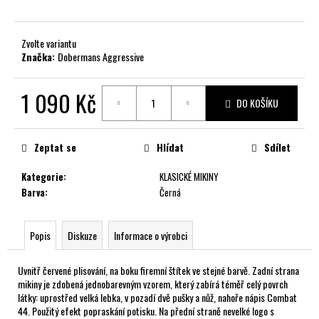
č
u
j
Zvolte variantu
e
Značka:
Dobermans Aggressive
m
e
1 090 Kč
DO KOŠÍKU
Měrná
cena:
Zeptat se
Hlídat
Sdílet
Kategorie
:
KLASICKÉ MIKINY
Barva
:
Černá
Popis
Diskuze
Informace o výrobci
Uvnitř červené plisování, na boku firemní štítek ve stejné barvě. Zadní strana
mikiny je zdobená jednobarevným vzorem, který zabírá téměř celý povrch
látky: uprostřed velká lebka, v pozadí dvě pušky a nůž, nahoře nápis Combat
44. Použitý efekt popraskání potisku. Na přední straně nevelké logo s