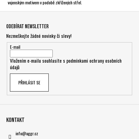
vojenským motivem v podobě zkřížených střel.
Z
á
Odebírat newsletter
p
Nezmeškejte žádné novinky či slevy!
a
t
E-mail
í
Vložením e-mailu souhlasíte s
podmínkami ochrany osobních
údajů
PŘIHLÁSIT SE
Kontakt
info
@
aggr.cz