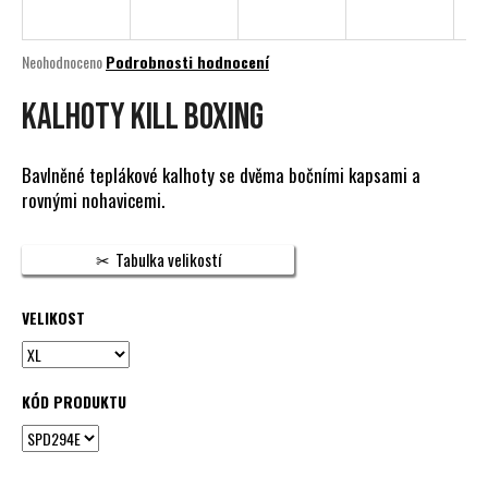
a
j
Průměrné
Neohodnoceno
Podrobnosti hodnocení
í
hodnocení
produktu
Kalhoty Kill Boxing
t
je
?
0,0
z
Bavlněné teplákové kalhoty se dvěma bočními kapsami a
5
rovnými nohavicemi.
hvězdiček.
HLEDAT
Tabulka velikostí
VELIKOST
D
o
p
KÓD PRODUKTU
o
r
u