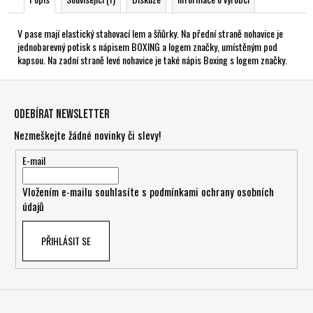
V pase mají elastický stahovací lem a šňůrky. Na přední straně nohavice je
jednobarevný potisk s nápisem BOXING a logem značky, umístěným pod
kapsou. Na zadní straně levé nohavice je také nápis Boxing s logem značky.
Z
á
Odebírat newsletter
p
Nezmeškejte žádné novinky či slevy!
a
t
E-mail
í
Vložením e-mailu souhlasíte s
podmínkami ochrany osobních
údajů
PŘIHLÁSIT SE