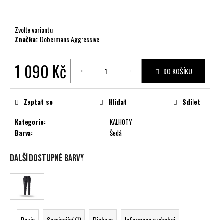
č
u
j
Zvolte variantu
e
Značka:
Dobermans Aggressive
m
e
1 090 Kč
DO KOŠÍKU
Měrná
cena:
Zeptat se
Hlídat
Sdílet
Kategorie
:
KALHOTY
Barva
:
Šedá
Další dostupné barvy
Popis
Související (1)
Diskuze
Informace o výrobci