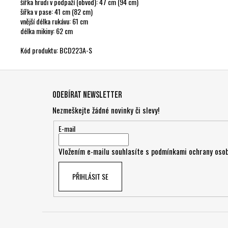
šířka hrudi v podpaží (obvod): 47 cm (94 cm)
šířka v pase: 41 cm (82 cm)
vnější délka rukávu: 61 cm
délka mikiny: 62 cm
Kód produktu: BCD223A-S
Z
á
Odebírat newsletter
p
Nezmeškejte žádné novinky či slevy!
a
t
E-mail
í
Vložením e-mailu souhlasíte s
podmínkami ochrany osob
PŘIHLÁSIT SE