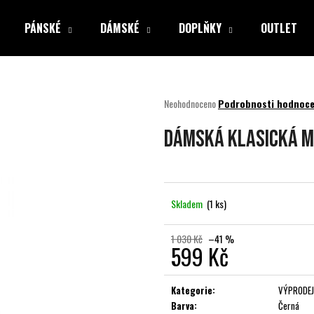
PÁNSKÉ
DÁMSKÉ
DOPLŇKY
OUTLET
Co potřebujete najít?
Průměrné
Neohodnoceno
Podrobnosti hodnoce
hodnocení
produktu
HLEDAT
DÁMSKÁ KLASICKÁ MIK
je
0,0
z
5
Doporučujeme
hvězdiček.
Skladem
(1 ks)
1 030 Kč
–41 %
599 Kč
Měrná
cena:
Kategorie
:
VÝPRODEJ
Barva
:
Černá