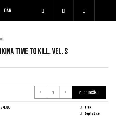
Hledat
Přihlášení
Nákupní
DÁRKOVÝ POUKAZ
Kontakty
košík
ní
INA TIME TO KILL, vel. S
DO KOŠÍKU
Tisk
 SKLADU
Zeptat se