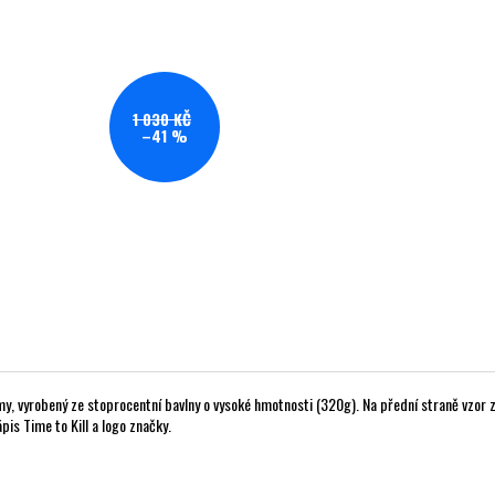
1 030 KČ
–41 %
y, vyrobený ze stoprocentní bavlny o vysoké hmotnosti (320g). Na přední straně vzor 
pis Time to Kill a logo značky.