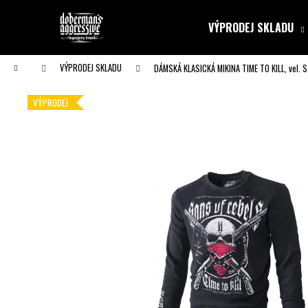
K
Přejít
na
o
VÝPRODEJ SKLADU
obsah
Zpět
Zpět
š
do obchodu
do obchodu
í
Domů
VÝPRODEJ SKLADU
DÁMSKÁ KLASICKÁ MIKINA TIME TO KILL, vel. S
k
VÝPRODEJ