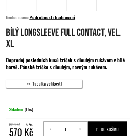
a
j
Průměrné
Neohodnoceno
Podrobnosti hodnocení
í
hodnocení
produktu
BÍLÝ LONGSLEEVE FULL CONTACT, vel.
t
je
?
0,0
XL
z
5
hvězdiček.
Doprodej posledních kusů triček s dlouhým rukávem v bílé
barvě. Pánské tričko s dlouhým, rovným rukávem.
HLEDAT
Tabulka velikostí
D
o
Skladem
(1 ks)
p
o
r
600 Kč
–5 %
570 Kč
DO KOŠÍKU
u