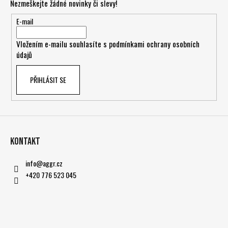
Nezmeškejte žádné novinky či slevy!
a
t
E-mail
í
Vložením e-mailu souhlasíte s
podmínkami ochrany osobních
údajů
PŘIHLÁSIT SE
Kontakt
info
@
aggr.cz
+420 776 523 045