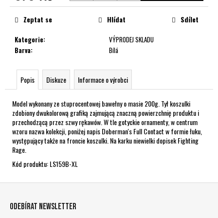
č
Měrná
u
cena:
Zeptat se
Hlídat
Sdílet
j
e
Kategorie
:
VÝPRODEJ SKLADU
m
Barva
:
Bílá
e
Popis
Diskuze
Informace o výrobci
Model wykonany ze stuprocentowej bawełny o masie 200g. Tył koszulki
zdobiony dwukolorową grafiką zajmującą znaczną powierzchnię produktu i
przechodzącą przez szwy rękawów. W tle gotyckie ornamenty, w centrum
wzoru nazwa kolekcji, poniżej napis Doberman's Full Contact w formie łuku,
występujący także na froncie koszulki. Na karku niewielki dopisek Fighting
Rage.
Kód produktu: LS159B-XL
Z
á
Odebírat newsletter
p