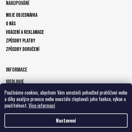
Nakupování
Moje objednávka
O nás
Vrácení a reklamace
Způsoby platby
Způsoby doručení
Informace
Ideologie
Obchodní podmínky
Používáme cookies, abychom Vám umožnili pohodlné prohlížení webu
a díky analýze provozu webu neustále zlepšovali jeho funkce, výkon a
Podmínky ochrany osobních údajů
použitelnost.
Více informací
Kontakty
Nastavení
Vytvořil Shoptet