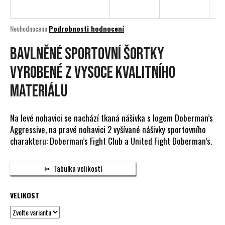
a
j
Průměrné
Neohodnoceno
Podrobnosti hodnocení
í
hodnocení
produktu
BAVLNĚNÉ SPORTOVNÍ ŠORTKY
t
je
?
0,0
VYROBENÉ Z VYSOCE KVALITNÍHO
z
5
MATERIÁLU
hvězdiček.
HLEDAT
Na levé nohavici se nachází tkaná nášivka s logem Doberman’s
Aggressive, na pravé nohavici 2 vyšívané nášivky sportovního
charakteru: Doberman’s Fight Club a United Fight Doberman’s.
D
Tabulka velikostí
o
p
o
VELIKOST
r
u