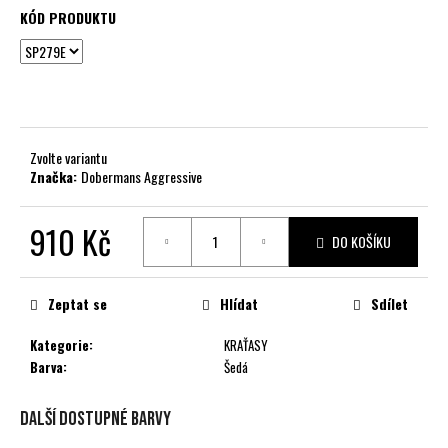
č
KÓD PRODUKTU
u
j
e
m
e
Zvolte variantu
Značka:
Dobermans Aggressive
910 Kč
DO KOŠÍKU
Měrná
cena:
Zeptat se
Hlídat
Sdílet
Kategorie
:
KRAŤASY
Barva
:
Šedá
Další dostupné barvy