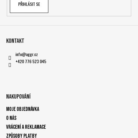
PŘIHLÁSIT SE
Kontakt
info
@
aggr.cz
+420 776 523 045
Nakupování
Moje objednávka
O nás
Vrácení a reklamace
Způsoby platby