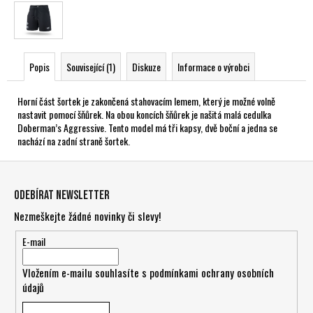
Popis
Související (1)
Diskuze
Informace o výrobci
Horní část šortek je zakončená stahovacím lemem, který je možné volně
nastavit pomocí šňůrek. Na obou koncích šňůrek je našitá malá cedulka
Doberman’s Aggressive. Tento model má tři kapsy, dvě boční a jedna se
nachází na zadní straně šortek.
Z
á
Odebírat newsletter
p
Nezmeškejte žádné novinky či slevy!
a
t
E-mail
í
Vložením e-mailu souhlasíte s
podmínkami ochrany osobních
údajů