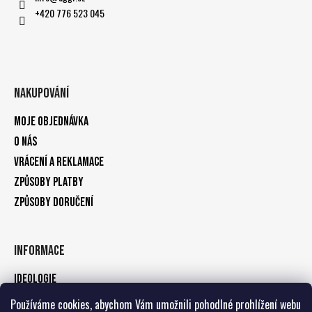
+420 776 523 045
Nakupování
Moje objednávka
O nás
Vrácení a reklamace
Způsoby platby
Způsoby doručení
Informace
Ideologie
Obchodní podmínky
Používáme cookies, abychom Vám umožnili pohodlné prohlížení webu