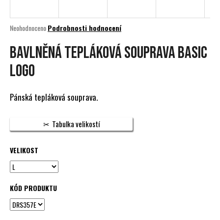
a
j
Průměrné
Neohodnoceno
Podrobnosti hodnocení
í
hodnocení
produktu
Bavlněná tepláková souprava Basic
t
je
?
0,0
logo
z
5
hvězdiček.
Pánská tepláková souprava.
HLEDAT
Tabulka velikostí
VELIKOST
D
o
p
KÓD PRODUKTU
o
r
u