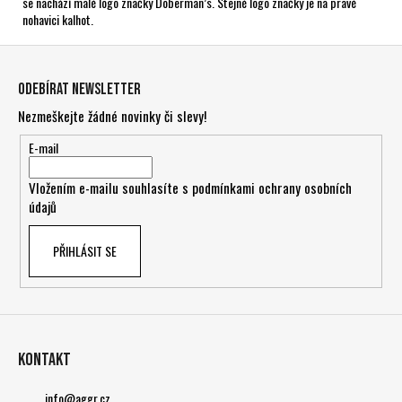
se nachází malé logo značky Doberman’s. Stejné logo značky je na pravé
nohavici kalhot.
Z
á
Odebírat newsletter
p
Nezmeškejte žádné novinky či slevy!
a
t
E-mail
í
Vložením e-mailu souhlasíte s
podmínkami ochrany osobních
údajů
PŘIHLÁSIT SE
Kontakt
info
@
aggr.cz