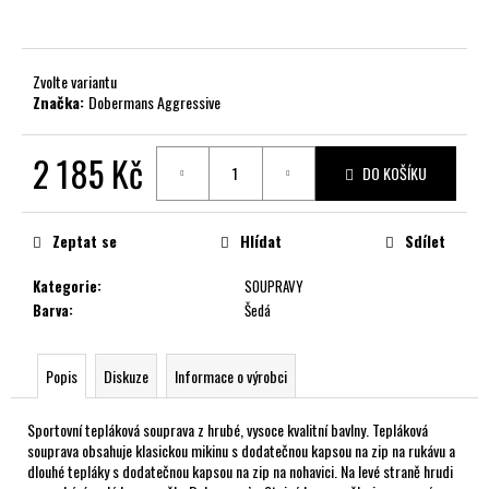
č
u
j
e
Zvolte variantu
m
Značka:
Dobermans Aggressive
e
2 185 Kč
DO KOŠÍKU
Měrná
cena:
Zeptat se
Hlídat
Sdílet
Kategorie
:
SOUPRAVY
Barva
:
Šedá
Popis
Diskuze
Informace o výrobci
Sportovní tepláková souprava z hrubé, vysoce kvalitní bavlny. Tepláková
souprava obsahuje klasickou mikinu s dodatečnou kapsou na zip na rukávu a
dlouhé tepláky s dodatečnou kapsou na zip na nohavici. Na levé straně hrudi