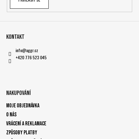
Kontakt
info
@
aggr.cz
+420 776 523 045
Nakupování
Moje objednávka
O nás
Vrácení a reklamace
Způsoby platby