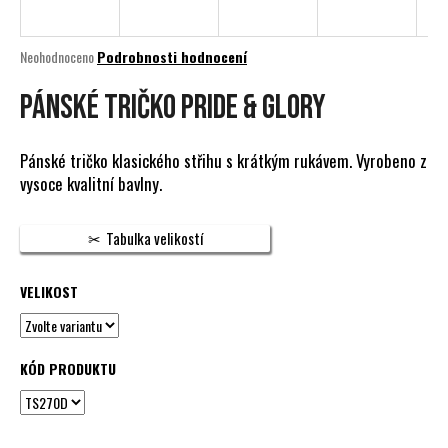
a
j
Průměrné
Neohodnoceno
Podrobnosti hodnocení
í
hodnocení
produktu
PÁNSKÉ TRIČKO PRIDE & GLORY
t
je
?
0,0
z
Pánské tričko klasického střihu s krátkým rukávem. Vyrobeno z
5
vysoce kvalitní bavlny.
hvězdiček.
HLEDAT
Tabulka velikostí
VELIKOST
D
o
p
KÓD PRODUKTU
o
r
u