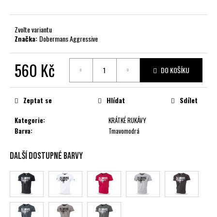
č
u
j
Zvolte variantu
e
Značka:
Dobermans Aggressive
m
e
560 Kč
DO KOŠÍKU
Měrná
cena:
Zeptat se
Hlídat
Sdílet
Kategorie
:
KRÁTKÉ RUKÁVY
Barva
:
Tmavomodrá
Další dostupné barvy