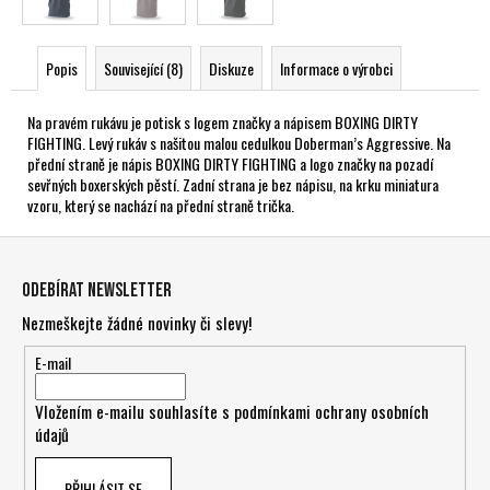
Popis
Související (8)
Diskuze
Informace o výrobci
Na pravém rukávu je potisk s logem značky a nápisem BOXING DIRTY
FIGHTING. Levý rukáv s našitou malou cedulkou Doberman’s Aggressive. Na
přední straně je nápis BOXING DIRTY FIGHTING a logo značky na pozadí
sevřných boxerských pěstí. Zadní strana je bez nápisu, na krku miniatura
vzoru, který se nachází na přední straně trička.
Z
á
Odebírat newsletter
p
Nezmeškejte žádné novinky či slevy!
a
t
E-mail
í
Vložením e-mailu souhlasíte s
podmínkami ochrany osobních
údajů
PŘIHLÁSIT SE