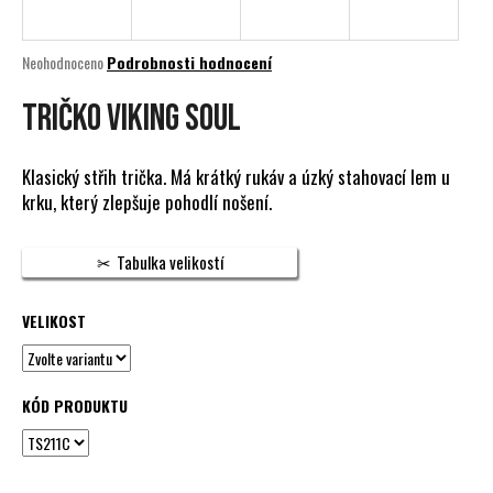
a
j
Průměrné
Neohodnoceno
Podrobnosti hodnocení
í
hodnocení
produktu
TRIČKO VIKING SOUL
t
je
?
0,0
z
Klasický střih trička. Má krátký rukáv a úzký stahovací lem u
5
krku, který zlepšuje pohodlí nošení.
hvězdiček.
HLEDAT
Tabulka velikostí
VELIKOST
D
o
p
KÓD PRODUKTU
o
r
u