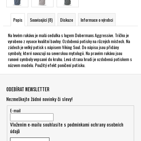
Popis
Související (8)
Diskuze
Informace o výrobci
Na levém rukávu je malá cedulka s logem Dobermans Aggressive. Tričko je
vyrobeno z vysoce kvalitní bavlny. Ozdobená potisky na různých místech. Na
zádech je velký potisk s nápisem Viking Soul. Do nápisu jsou přidány
symboly, které navazují na severskou mytologii. Na pravém rukávu jsou
runové symboly vepsané do kruhu. Levá strana hrudi je ozdobená potiskem s
názvem modelu. Použitý efekt poničení potisku.
Z
á
Odebírat newsletter
p
Nezmeškejte žádné novinky či slevy!
a
t
E-mail
í
Vložením e-mailu souhlasíte s
podmínkami ochrany osobních
údajů