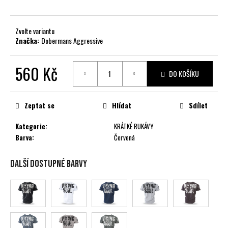
č
u
j
Zvolte variantu
e
Značka:
Dobermans Aggressive
m
e
560 Kč
DO KOŠÍKU
Měrná
cena:
Zeptat se
Hlídat
Sdílet
Kategorie
:
KRÁTKÉ RUKÁVY
Barva
:
Červená
Další dostupné barvy