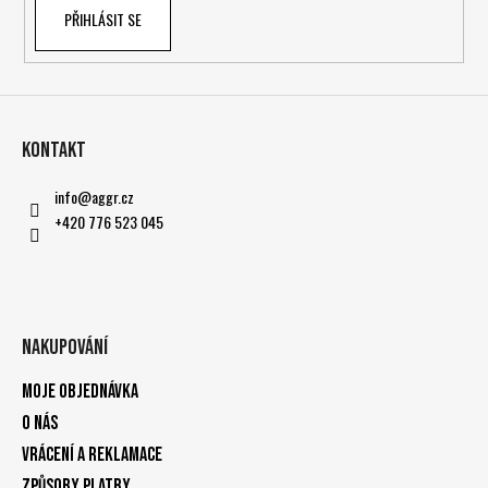
PŘIHLÁSIT SE
Kontakt
info
@
aggr.cz
+420 776 523 045
Nakupování
Moje objednávka
O nás
Vrácení a reklamace
Způsoby platby