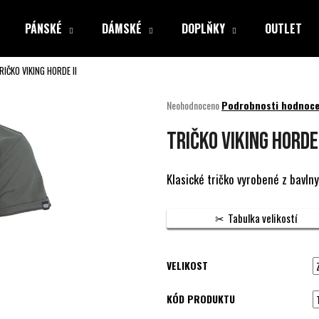
PÁNSKÉ
DÁMSKÉ
DOPLŇKY
OUTLET
RIČKO VIKING HORDE II
Co potřebujete najít?
Průměrné
Neohodnoceno
Podrobnosti hodnoce
hodnocení
produktu
HLEDAT
TRIČKO VIKING HORDE 
je
0,0
z
Klasické tričko vyrobené z bavln
5
Doporučujeme
hvězdiček.
Tabulka velikostí
VELIKOST
KÓD PRODUKTU