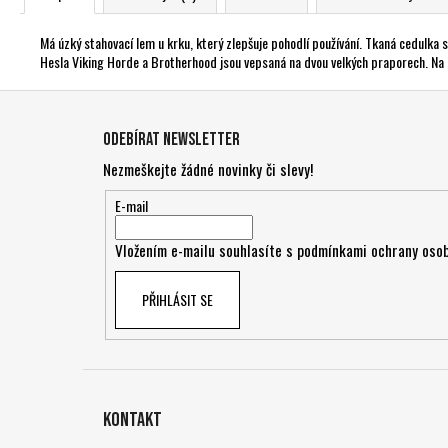
Má úzký stahovací lem u krku, který zlepšuje pohodlí používání. Tkaná cedulka s
Hesla Viking Horde a Brotherhood jsou vepsaná na dvou velkých praporech. Na z
Z
á
Odebírat newsletter
p
Nezmeškejte žádné novinky či slevy!
a
t
E-mail
í
Vložením e-mailu souhlasíte s
podmínkami ochrany osob
PŘIHLÁSIT SE
Kontakt