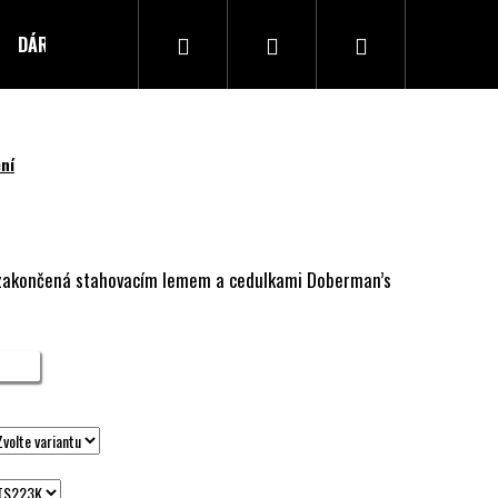
Hledat
Přihlášení
Nákupní
DÁRKOVÝ POUKAZ
Kontakty
košík
ní
, zakončená stahovacím lemem a cedulkami Doberman’s