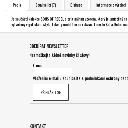
Popis
Související (7)
Diskuze
Informace o výrobci
Je součástí kolekce SONS OF REBEL s originálním vzorem, který je umístěný na př
vytvořeny v gotickém stylu, také ty umístěné na rukávu: Time to Kill a Doberma
Z
á
Odebírat newsletter
p
Nezmeškejte žádné novinky či slevy!
a
t
E-mail
í
Vložením e-mailu souhlasíte s
podmínkami ochrany osob
PŘIHLÁSIT SE
Kontakt