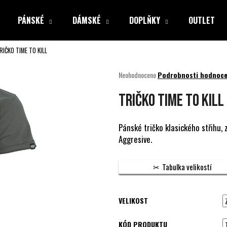
PÁNSKÉ
DÁMSKÉ
DOPLŇKY
OUTLET
RIČKO TIME TO KILL
Co potřebujete najít?
Průměrné
Neohodnoceno
Podrobnosti hodnoce
hodnocení
produktu
HLEDAT
TRIČKO TIME TO KILL
je
0,0
z
Pánské tričko klasického střihu
5
Aggresive.
Doporučujeme
hvězdiček.
Tabulka velikostí
VELIKOST
KÓD PRODUKTU