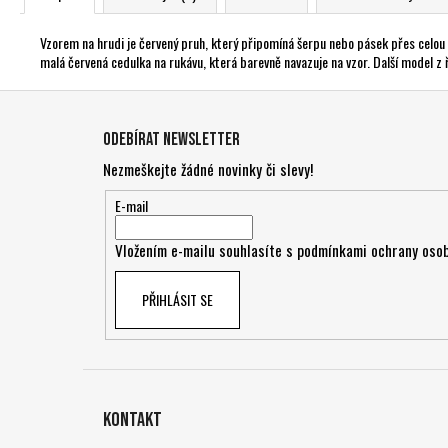
Vzorem na hrudi je červený pruh, který připomíná šerpu nebo pásek přes celou 
malá červená cedulka na rukávu, která barevně navazuje na vzor. Další model z 
Z
á
Odebírat newsletter
p
Nezmeškejte žádné novinky či slevy!
a
t
E-mail
í
Vložením e-mailu souhlasíte s
podmínkami ochrany osob
PŘIHLÁSIT SE
Kontakt