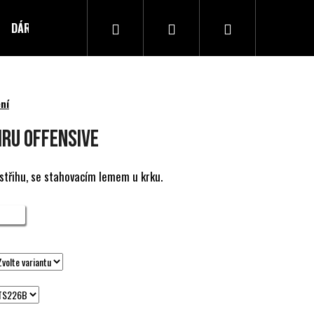
Hledat
Přihlášení
Nákupní
DÁRKOVÝ POUKAZ
Kontakty
košík
ní
RU OFFENSIVE
 střihu, se stahovacím lemem u krku.