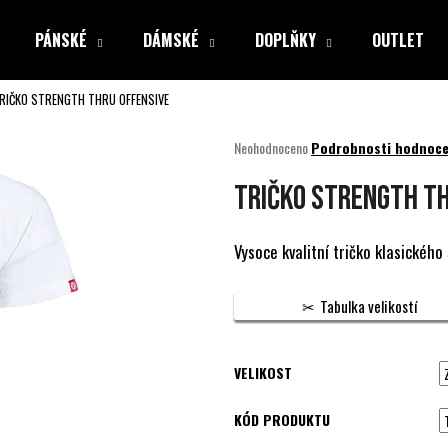
PÁNSKÉ
DÁMSKÉ
DOPLŇKY
OUTLET
RIČKO STRENGTH THRU OFFENSIVE
Co potřebujete najít?
Průměrné
Neohodnoceno
Podrobnosti hodnoce
hodnocení
produktu
HLEDAT
TRIČKO STRENGTH TH
je
0,0
z
Vysoce kvalitní tričko klasického
5
Doporučujeme
hvězdiček.
Tabulka velikostí
VELIKOST
KÓD PRODUKTU