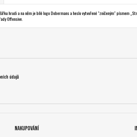
šířku hrudi a na něm je bílé logo Dobermans a heslo vytvořené "zničeným" písmem „Str
řady Offensive.
ních údajů
Nakupování