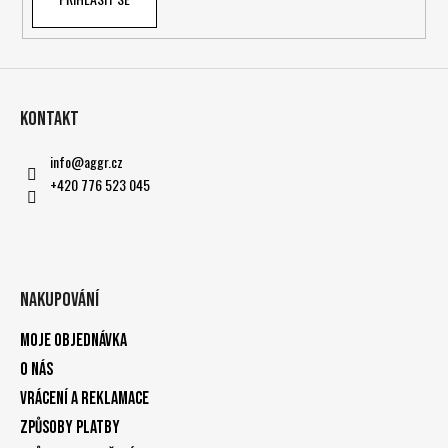
Kontakt
info
@
aggr.cz
+420 776 523 045
Nakupování
Moje objednávka
O nás
Vrácení a reklamace
Způsoby platby