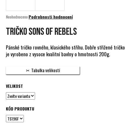
a
j
Průměrné
Neohodnoceno
Podrobnosti hodnocení
í
hodnocení
produktu
TRIČKO SONS OF REBELS
t
je
?
0,0
z
Pánské tričko rovného, klasického střihu. Dobře střižené tričko
5
je vyrobeno z vysoce kvalitní bavlny o hmotnosti 200g.
hvězdiček.
HLEDAT
Tabulka velikostí
VELIKOST
D
o
p
KÓD PRODUKTU
o
r
u