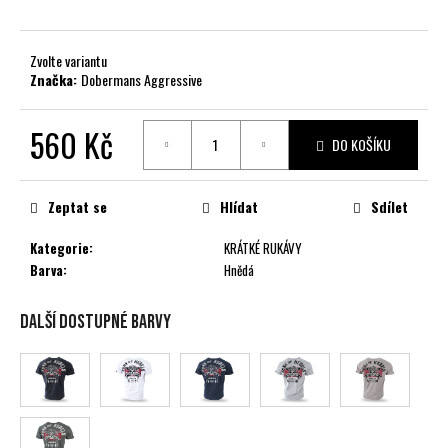
č
u
j
Zvolte variantu
e
Značka:
Dobermans Aggressive
m
e
560 Kč
DO KOŠÍKU
Měrná
cena:
Zeptat se
Hlídat
Sdílet
Kategorie
:
KRÁTKÉ RUKÁVY
Barva
:
Hnědá
Další dostupné barvy