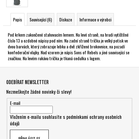
Popis
Související (6)
Diskuze
Informace o výrobci
Pod krkem zakončené stahovacím lemem. Na levé straně, na hrudi vytištěné
číslo 13 a ozdobné nápisy pod ním. Na zadní straně trička je velký potisk ve
dvou barvách, který zobrazuje lebku a dvě zkřížené brokovnice, na pozadí
konfederační vlajky. Nad vzorem je nápis Sons of Rebels a jiné související se
značkou. Na levém rukávu trička je tkaná cedulka s logem.
Z
á
Odebírat newsletter
p
Nezmeškejte žádné novinky či slevy!
a
t
E-mail
í
Vložením e-mailu souhlasíte s
podmínkami ochrany osobních
údajů
PŘIHLÁSIT SE