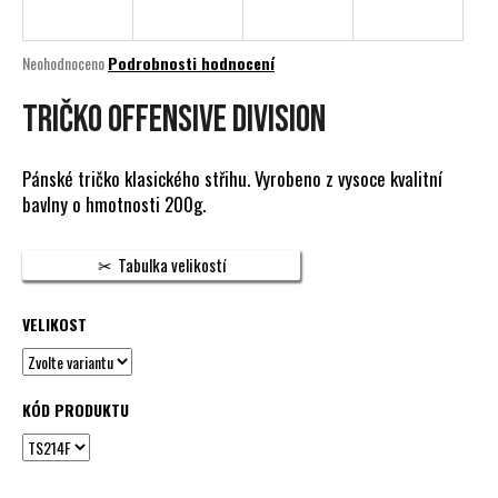
a
j
Průměrné
Neohodnoceno
Podrobnosti hodnocení
í
hodnocení
produktu
TRIČKO OFFENSIVE DIVISION
t
je
?
0,0
z
Pánské tričko klasického střihu. Vyrobeno z vysoce kvalitní
5
bavlny o hmotnosti 200g.
hvězdiček.
HLEDAT
Tabulka velikostí
VELIKOST
D
o
p
KÓD PRODUKTU
o
r
u