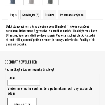
Popis
Související (8)
Diskuze
Informace o výrobci
Úzký stahovací lem u krku zlepšuje pohodlí nošení. Tričko je označené
cedulkami Dobermans Aggressive. Na hrudi se nachází klasický vzor z řady
Offensive. Vzor se skládá ze dvou nápisů. Vedle se nachází blesk. Na zadní
straně trička je menší potisk, vzorem je runový znak v kruhu. Použitý efekt
poničení potisku.
Z
á
Odebírat newsletter
p
Nezmeškejte žádné novinky či slevy!
a
t
E-mail
í
Vložením e-mailu souhlasíte s
podmínkami ochrany osobních
údajů
PŘIHLÁSIT SE