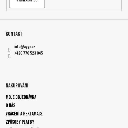
Kontakt
info
@
aggr.cz
+420 776 523 045
Nakupování
Moje objednávka
O nás
Vrácení a reklamace
Způsoby platby