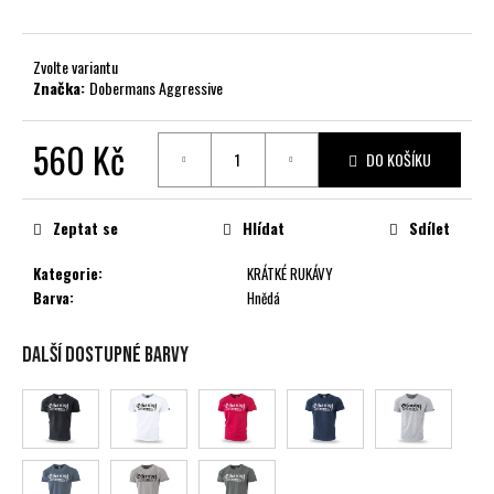
č
u
j
Zvolte variantu
e
Značka:
Dobermans Aggressive
m
e
560 Kč
DO KOŠÍKU
Měrná
cena:
Zeptat se
Hlídat
Sdílet
Kategorie
:
KRÁTKÉ RUKÁVY
Barva
:
Hnědá
Další dostupné barvy