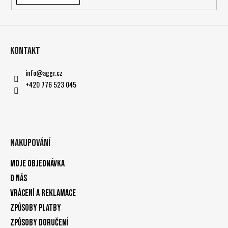
Kontakt
info
@
aggr.cz
+420 776 523 045
Nakupování
Moje objednávka
O nás
Vrácení a reklamace
Způsoby platby
Způsoby doručení