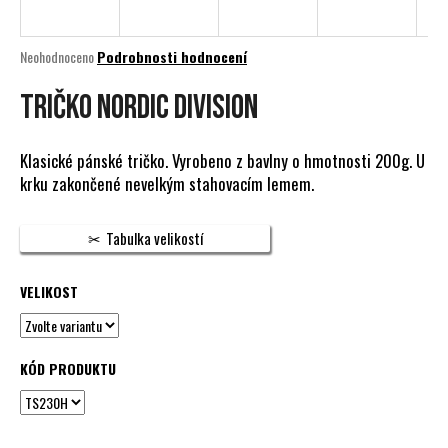
a
j
Průměrné
Neohodnoceno
Podrobnosti hodnocení
í
hodnocení
produktu
TRIČKO NORDIC DIVISION
t
je
?
0,0
z
Klasické pánské tričko. Vyrobeno z bavlny o hmotnosti 200g. U
5
krku zakončené nevelkým stahovacím lemem.
hvězdiček.
HLEDAT
Tabulka velikostí
VELIKOST
D
o
p
KÓD PRODUKTU
o
r
u