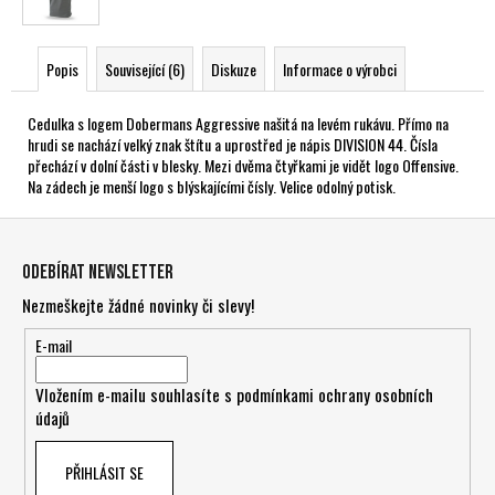
Popis
Související (6)
Diskuze
Informace o výrobci
Cedulka s logem Dobermans Aggressive našitá na levém rukávu. Přímo na
hrudi se nachází velký znak štítu a uprostřed je nápis DIVISION 44. Čísla
přechází v dolní části v blesky. Mezi dvěma čtyřkami je vidět logo Offensive.
Na zádech je menší logo s blýskajícími čísly. Velice odolný potisk.
Z
á
Odebírat newsletter
p
Nezmeškejte žádné novinky či slevy!
a
t
E-mail
í
Vložením e-mailu souhlasíte s
podmínkami ochrany osobních
údajů
PŘIHLÁSIT SE