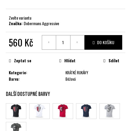
č
u
j
Zvolte variantu
e
Značka:
Dobermans Aggressive
m
e
560 Kč
DO KOŠÍKU
Měrná
cena:
Zeptat se
Hlídat
Sdílet
Kategorie
:
KRÁTKÉ RUKÁVY
Barva
:
Béžová
Další dostupné barvy