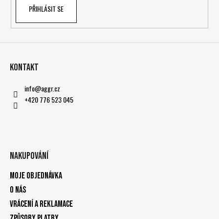
PŘIHLÁSIT SE
Kontakt
info
@
aggr.cz
+420 776 523 045
Nakupování
Moje objednávka
O nás
Vrácení a reklamace
Způsoby platby