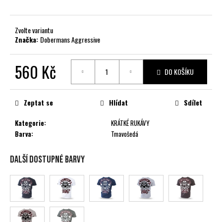
č
u
j
Zvolte variantu
e
Značka:
Dobermans Aggressive
m
e
560 Kč
DO KOŠÍKU
Měrná
cena:
Zeptat se
Hlídat
Sdílet
Kategorie
:
KRÁTKÉ RUKÁVY
Barva
:
Tmavošedá
Další dostupné barvy