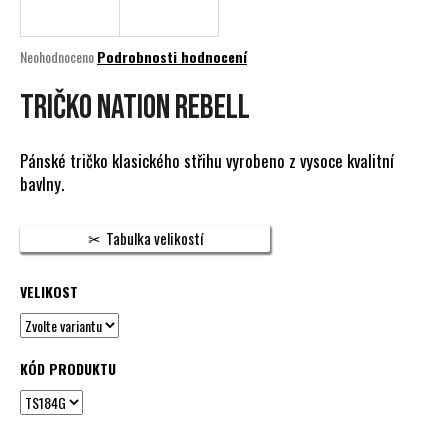
a
j
Průměrné
Neohodnoceno
Podrobnosti hodnocení
í
hodnocení
produktu
TRIČKO NATION REBELL
t
je
?
0,0
z
Pánské tričko klasického střihu vyrobeno z vysoce kvalitní
5
bavlny.
hvězdiček.
HLEDAT
Tabulka velikostí
VELIKOST
D
o
p
KÓD PRODUKTU
o
r
u