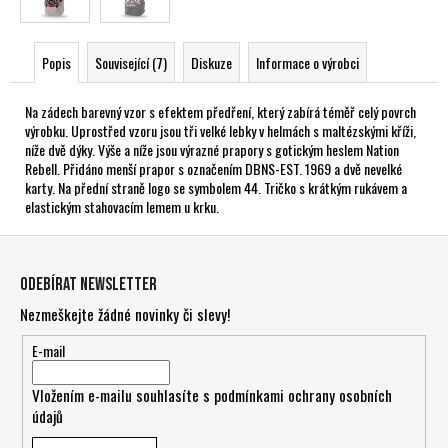
Popis
Související (7)
Diskuze
Informace o výrobci
Na zádech barevný vzor s efektem předření, který zabírá téměř celý povrch
výrobku. Uprostřed vzoru jsou tři velké lebky v helmách s maltézskými kříži,
níže dvě dýky. Výše a níže jsou výrazné prapory s gotickým heslem Nation
Rebell. Přidáno menší prapor s označením DBNS-EST. 1969 a dvě nevelké
karty. Na přední straně logo se symbolem 44. Tričko s krátkým rukávem a
elastickým stahovacím lemem u krku.
Z
á
Odebírat newsletter
p
Nezmeškejte žádné novinky či slevy!
a
t
E-mail
í
Vložením e-mailu souhlasíte s
podmínkami ochrany osobních
údajů