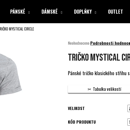
PÁNSKÉ
DÁMSKÉ
DOPLŇKY
OUTLET
RIČKO MYSTICAL CIRCLE
Co potřebujete najít?
Průměrné
Neohodnoceno
Podrobnosti hodnoce
hodnocení
produktu
HLEDAT
TRIČKO MYSTICAL CI
je
0,0
z
Pánské tričko klasického střihu
5
Doporučujeme
hvězdiček.
Tabulka velikostí
VELIKOST
KÓD PRODUKTU