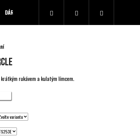
Hledat
Přihlášení
Nákupní
DÁRKOVÝ POUKAZ
Kontakty
košík
ní
RCLE
 s krátkým rukávem a kulatým límcem.