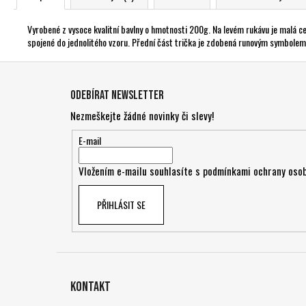
Vyrobené z vysoce kvalitní bavlny o hmotnosti 200g. Na levém rukávu je malá c
spojené do jednolitého vzoru. Přední část trička je zdobená runovým symbolem
Z
á
Odebírat newsletter
p
Nezmeškejte žádné novinky či slevy!
a
t
E-mail
í
Vložením e-mailu souhlasíte s
podmínkami ochrany osob
PŘIHLÁSIT SE
Kontakt