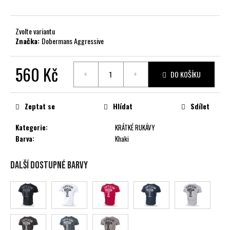
č
u
j
Zvolte variantu
e
Značka:
Dobermans Aggressive
m
e
560 Kč
DO KOŠÍKU
Měrná
cena:
Zeptat se
Hlídat
Sdílet
Kategorie
:
KRÁTKÉ RUKÁVY
Barva
:
Khaki
Další dostupné barvy