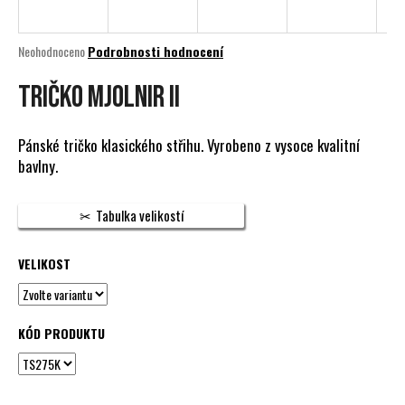
a
j
Průměrné
Neohodnoceno
Podrobnosti hodnocení
í
hodnocení
produktu
TRIČKO MJOLNIR II
t
je
?
0,0
z
Pánské tričko klasického střihu. Vyrobeno z vysoce kvalitní
5
bavlny.
hvězdiček.
HLEDAT
Tabulka velikostí
VELIKOST
D
o
p
KÓD PRODUKTU
o
r
u