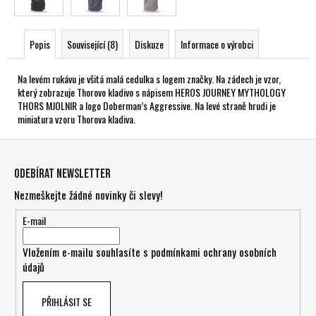
Popis
Související (8)
Diskuze
Informace o výrobci
Na levém rukávu je všitá malá cedulka s logem značky. Na zádech je vzor,
který zobrazuje Thorovo kladivo s nápisem HEROS JOURNEY MYTHOLOGY
THORS MJOLNIR a logo Doberman’s Aggressive. Na levé straně hrudi je
miniatura vzoru Thorova kladiva.
Z
á
Odebírat newsletter
p
Nezmeškejte žádné novinky či slevy!
a
t
E-mail
í
Vložením e-mailu souhlasíte s
podmínkami ochrany osobních
údajů
PŘIHLÁSIT SE