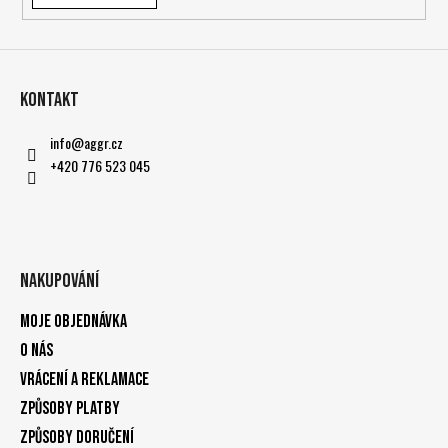
Kontakt
info
@
aggr.cz
+420 776 523 045
Nakupování
Moje objednávka
O nás
Vrácení a reklamace
Způsoby platby
Způsoby doručení