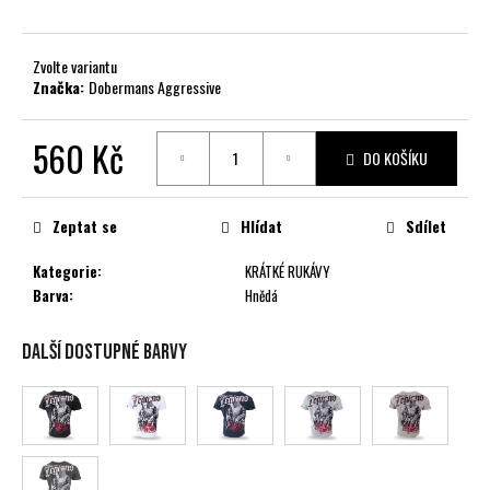
č
u
j
Zvolte variantu
e
Značka:
Dobermans Aggressive
m
e
560 Kč
DO KOŠÍKU
Měrná
cena:
Zeptat se
Hlídat
Sdílet
Kategorie
:
KRÁTKÉ RUKÁVY
Barva
:
Hnědá
Další dostupné barvy