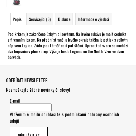
Popis
Související (6)
Diskuze
Informace o výrobci
Pod krkem je zakončeno úzkým plisováním. Na levém rukávu je malá cedulka
s firemním logem. Na přední straně, u levého okraje trička je potisk s velkým
nápisem Legion. Záda jsou téměř celá potištěná. Uprostřed vzoru se nachází
dva bojovníci v plné zbroji. Výše je heslo Legions on the North. Vzor ve dvou
barvách.
Z
á
Odebírat newsletter
p
Nezmeškejte žádné novinky či slevy!
a
t
E-mail
í
Vložením e-mailu souhlasíte s
podmínkami ochrany osobních
údajů
PŘIHLÁSIT SE