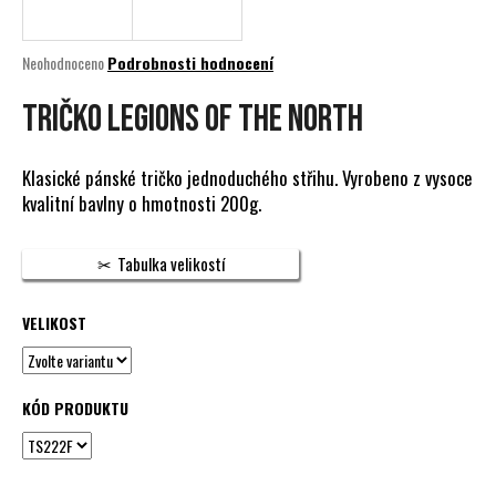
a
j
Průměrné
Neohodnoceno
Podrobnosti hodnocení
í
hodnocení
produktu
TRIČKO LEGIONS OF THE NORTH
t
je
?
0,0
z
Klasické pánské tričko jednoduchého střihu. Vyrobeno z vysoce
5
kvalitní bavlny o hmotnosti 200g.
hvězdiček.
HLEDAT
Tabulka velikostí
VELIKOST
D
o
p
KÓD PRODUKTU
o
r
u