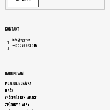
Kontakt
info
@
aggr.cz
+420 776 523 045
Nakupování
Moje objednávka
O nás
Vrácení a reklamace
Způsoby platby