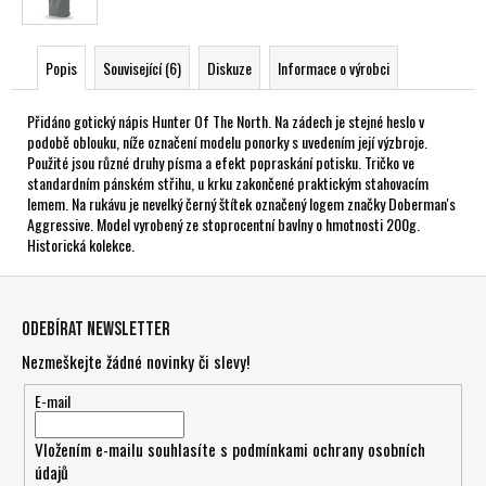
Popis
Související (6)
Diskuze
Informace o výrobci
Přidáno gotický nápis Hunter Of The North. Na zádech je stejné heslo v
podobě oblouku, níže označení modelu ponorky s uvedením její výzbroje.
Použité jsou různé druhy písma a efekt popraskání potisku. Tričko ve
standardním pánském střihu, u krku zakončené praktickým stahovacím
lemem. Na rukávu je nevelký černý štítek označený logem značky Doberman's
Aggressive. Model vyrobený ze stoprocentní bavlny o hmotnosti 200g.
Historická kolekce.
Z
á
Odebírat newsletter
p
Nezmeškejte žádné novinky či slevy!
a
t
E-mail
í
Vložením e-mailu souhlasíte s
podmínkami ochrany osobních
údajů