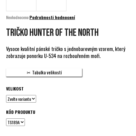
a
j
Průměrné
Neohodnoceno
Podrobnosti hodnocení
í
hodnocení
produktu
TRIČKO HUNTER OF THE NORTH
t
je
?
0,0
z
Vysoce kvalitní pánské tričko s jednobarevným vzorem, který
5
zobrazuje ponorku U-534 na rozbouřeném moři.
hvězdiček.
HLEDAT
Tabulka velikostí
VELIKOST
D
o
p
KÓD PRODUKTU
o
r
u