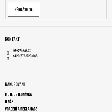
PŘIHLÁSIT SE
Kontakt
info
@
aggr.cz
+420 776 523 045
Nakupování
Moje objednávka
O nás
Vrácení a reklamace