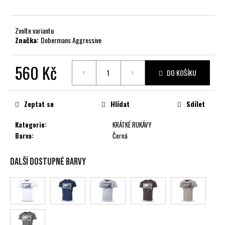
č
u
j
Zvolte variantu
e
Značka:
Dobermans Aggressive
m
e
560 Kč
DO KOŠÍKU
Měrná
cena:
Zeptat se
Hlídat
Sdílet
Kategorie
:
KRÁTKÉ RUKÁVY
Barva
:
Černá
Další dostupné barvy