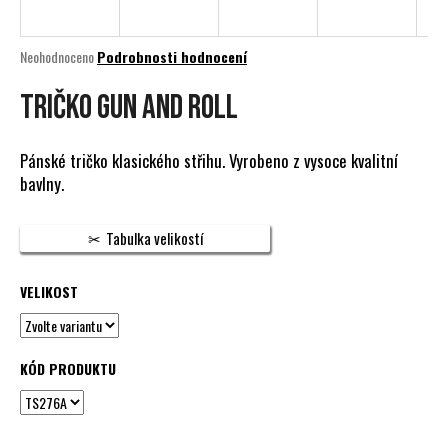
a
j
Průměrné
Neohodnoceno
Podrobnosti hodnocení
í
hodnocení
produktu
TRIČKO GUN AND ROLL
t
je
?
0,0
z
Pánské tričko klasického střihu. Vyrobeno z vysoce kvalitní
5
bavlny.
hvězdiček.
HLEDAT
Tabulka velikostí
VELIKOST
D
o
p
KÓD PRODUKTU
o
r
u