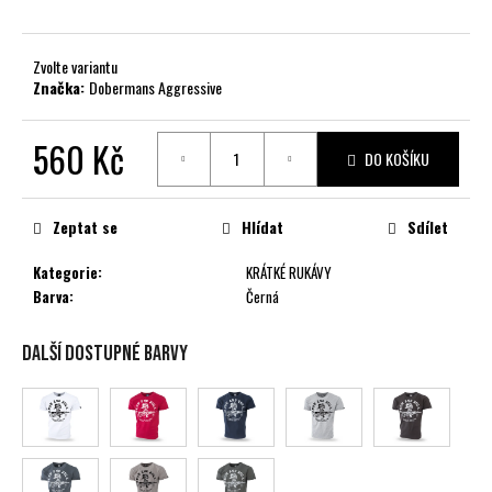
č
u
j
Zvolte variantu
e
Značka:
Dobermans Aggressive
m
e
560 Kč
DO KOŠÍKU
Měrná
cena:
Zeptat se
Hlídat
Sdílet
Kategorie
:
KRÁTKÉ RUKÁVY
Barva
:
Černá
Další dostupné barvy