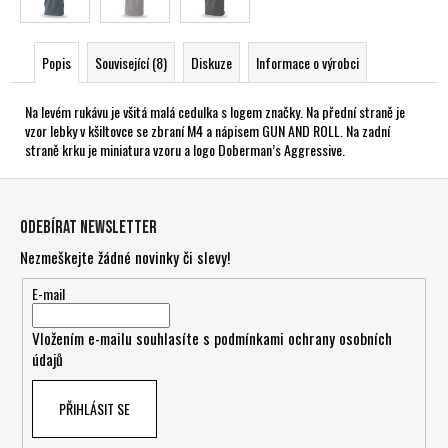
Popis
Související (8)
Diskuze
Informace o výrobci
Na levém rukávu je všitá malá cedulka s logem značky. Na přední straně je
vzor lebky v kšiltovce se zbraní M4 a nápisem GUN AND ROLL. Na zadní
straně krku je miniatura vzoru a logo Doberman’s Aggressive.
Z
á
Odebírat newsletter
p
Nezmeškejte žádné novinky či slevy!
a
t
E-mail
í
Vložením e-mailu souhlasíte s
podmínkami ochrany osobních
údajů
PŘIHLÁSIT SE