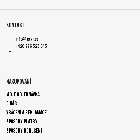
Kontakt
info
@
aggr.cz
+420 776 523 045
Nakupování
Moje objednávka
O nás
Vrácení a reklamace
Způsoby platby
Způsoby doručení