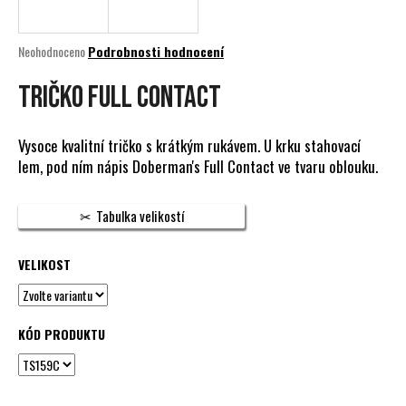
a
j
Průměrné
Neohodnoceno
Podrobnosti hodnocení
í
hodnocení
produktu
TRIČKO FULL CONTACT
t
je
?
0,0
z
Vysoce kvalitní tričko s krátkým rukávem. U krku stahovací
5
lem, pod ním nápis Doberman's Full Contact ve tvaru oblouku.
hvězdiček.
HLEDAT
Tabulka velikostí
VELIKOST
D
o
p
KÓD PRODUKTU
o
r
u