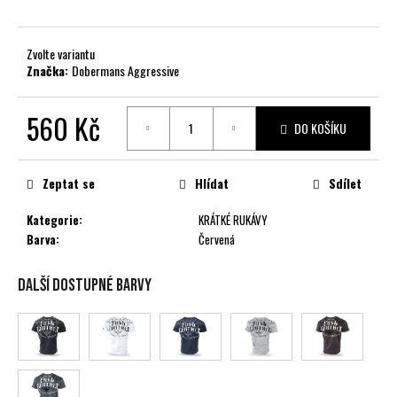
č
u
j
Zvolte variantu
e
Značka:
Dobermans Aggressive
m
e
560 Kč
DO KOŠÍKU
Měrná
cena:
Zeptat se
Hlídat
Sdílet
Kategorie
:
KRÁTKÉ RUKÁVY
Barva
:
Červená
Další dostupné barvy