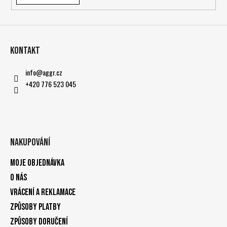
Kontakt
info
@
aggr.cz
+420 776 523 045
Nakupování
Moje objednávka
O nás
Vrácení a reklamace
Způsoby platby
Způsoby doručení