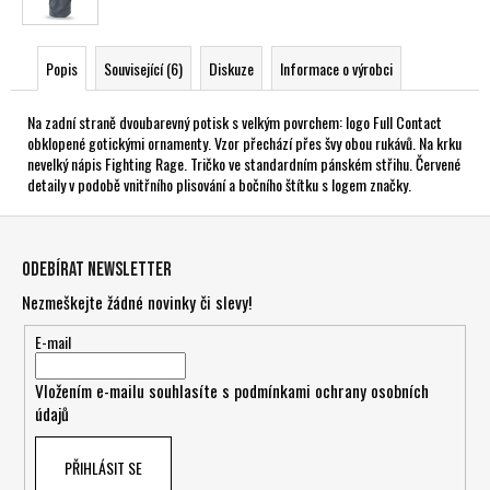
Popis
Související (6)
Diskuze
Informace o výrobci
Na zadní straně dvoubarevný potisk s velkým povrchem: logo Full Contact
obklopené gotickými ornamenty. Vzor přechází přes švy obou rukávů. Na krku
nevelký nápis Fighting Rage. Tričko ve standardním pánském střihu. Červené
detaily v podobě vnitřního plisování a bočního štítku s logem značky.
Z
á
Odebírat newsletter
p
Nezmeškejte žádné novinky či slevy!
a
t
E-mail
í
Vložením e-mailu souhlasíte s
podmínkami ochrany osobních
údajů
PŘIHLÁSIT SE