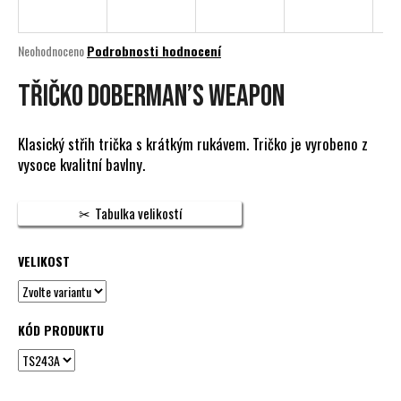
a
j
Průměrné
Neohodnoceno
Podrobnosti hodnocení
í
hodnocení
produktu
TŘIČKO DOBERMAN’S WEAPON
t
je
?
0,0
z
Klasický střih trička s krátkým rukávem. Tričko je vyrobeno z
5
vysoce kvalitní bavlny.
hvězdiček.
HLEDAT
Tabulka velikostí
VELIKOST
D
o
p
KÓD PRODUKTU
o
r
u