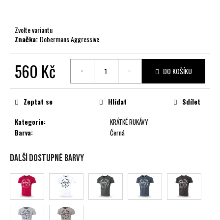
č
u
j
Zvolte variantu
e
Značka:
Dobermans Aggressive
m
e
560 Kč
DO KOŠÍKU
Měrná
cena:
Zeptat se
Hlídat
Sdílet
Kategorie
:
KRÁTKÉ RUKÁVY
Barva
:
Černá
Další dostupné barvy