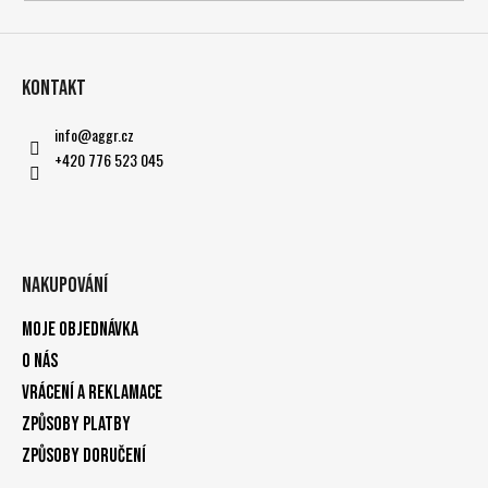
Kontakt
info
@
aggr.cz
+420 776 523 045
Nakupování
Moje objednávka
O nás
Vrácení a reklamace
Způsoby platby
Způsoby doručení