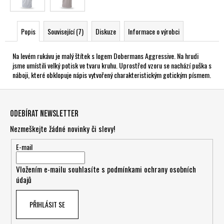
Popis
Související (7)
Diskuze
Informace o výrobci
Na levém rukávu je malý štítek s logem Dobermans Aggressive. Na hrudi
jsme umístili velký potisk ve tvaru kruhu. Uprostřed vzoru se nachází puška s
náboji, které obklopuje nápis vytvořený charakteristickým gotickým písmem.
Z
á
Odebírat newsletter
p
Nezmeškejte žádné novinky či slevy!
a
t
E-mail
í
Vložením e-mailu souhlasíte s
podmínkami ochrany osobních
údajů
PŘIHLÁSIT SE