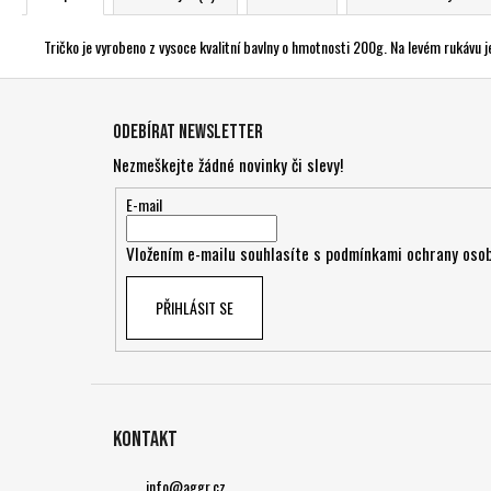
Tričko je vyrobeno z vysoce kvalitní bavlny o hmotnosti 200g. Na levém ruká
Z
á
Odebírat newsletter
p
Nezmeškejte žádné novinky či slevy!
a
t
E-mail
í
Vložením e-mailu souhlasíte s
podmínkami ochrany osob
PŘIHLÁSIT SE
Kontakt
info
@
aggr.cz