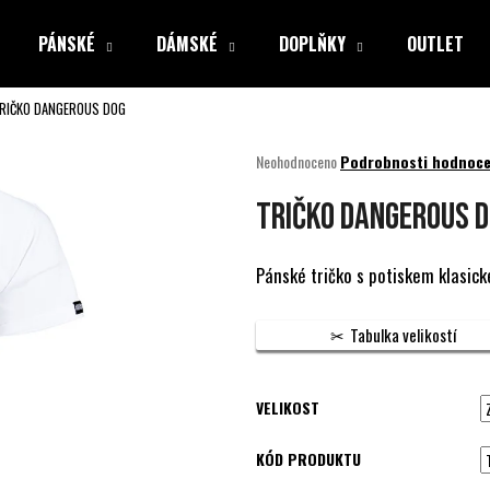
PÁNSKÉ
DÁMSKÉ
DOPLŇKY
OUTLET
RIČKO DANGEROUS DOG
Co potřebujete najít?
Průměrné
Neohodnoceno
Podrobnosti hodnoce
hodnocení
produktu
HLEDAT
TRIČKO DANGEROUS 
je
0,0
z
Pánské tričko s potiskem klasick
5
Doporučujeme
hvězdiček.
Tabulka velikostí
VELIKOST
KÓD PRODUKTU