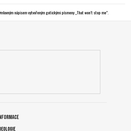
 výmluvným nápisem vytvořeným gotickými písmeny „That won’t stop me”.
Informace
deologie