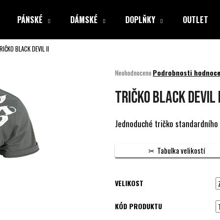
PÁNSKÉ
DÁMSKÉ
DOPLŇKY
OUTLET
RIČKO BLACK DEVIL II
Co potřebujete najít?
Průměrné
Neohodnoceno
Podrobnosti hodnoce
hodnocení
produktu
HLEDAT
TRIČKO BLACK DEVIL I
je
0,0
z
Jednoduché tričko standardního s
5
Doporučujeme
hvězdiček.
Tabulka velikostí
VELIKOST
KÓD PRODUKTU