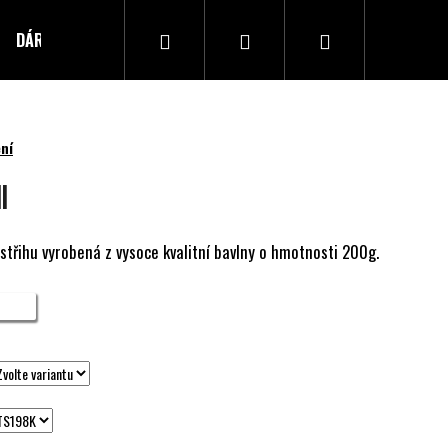
Hledat
Přihlášení
Nákupní
DÁRKOVÝ POUKAZ
Kontakty
košík
ní
I
třihu vyrobená z vysoce kvalitní bavlny o hmotnosti 200g.