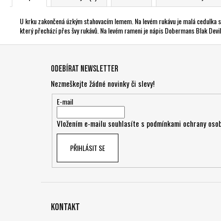
U krku zakončená úzkým stahovacím lemem. Na levém rukávu je malá cedulka s l
který přechází přes švy rukávů. Na levém rameni je nápis Dobermans Blak Devil 
Z
á
Odebírat newsletter
p
Nezmeškejte žádné novinky či slevy!
a
t
E-mail
í
Vložením e-mailu souhlasíte s
podmínkami ochrany osob
PŘIHLÁSIT SE
Kontakt