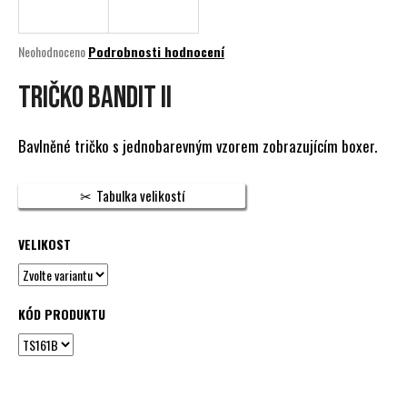
a
j
Průměrné
Neohodnoceno
Podrobnosti hodnocení
í
hodnocení
produktu
TRIČKO BANDIT II
t
je
?
0,0
z
Bavlněné tričko s jednobarevným vzorem zobrazujícím boxer.
5
hvězdiček.
Tabulka velikostí
HLEDAT
VELIKOST
D
o
KÓD PRODUKTU
p
o
r
u