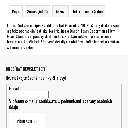
Popis
Související (8)
Diskuze
Informace o výrobci
Uprostřed vzoru nápis Bandit Combat Gear of 2018. Použité gotické písmo
a efekt popraskání potisku. Na krku heslo Bandit Team Doberman's Fight
Gear. Standardní pánský střih trička s krátkým rukávem a stahovacím
lemem u krku. Viditelné červené detaily v podobě vnitřního lemování a štítku
s firemním znakem.
Z
á
Odebírat newsletter
p
Nezmeškejte žádné novinky či slevy!
a
t
E-mail
í
Vložením e-mailu souhlasíte s
podmínkami ochrany osobních
údajů
PŘIHLÁSIT SE