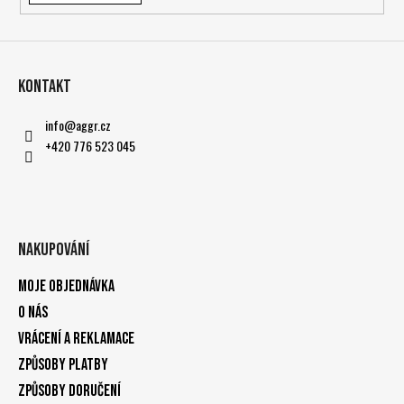
Kontakt
info
@
aggr.cz
+420 776 523 045
Nakupování
Moje objednávka
O nás
Vrácení a reklamace
Způsoby platby
Způsoby doručení