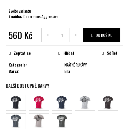
č
u
Zvolte variantu
j
Značka:
Dobermans Aggressive
e
m
560 Kč
e
DO KOŠÍKU
Měrná
cena:
Zeptat se
Hlídat
Sdílet
Kategorie
:
KRÁTKÉ RUKÁVY
Barva
:
Bílá
Další dostupné barvy