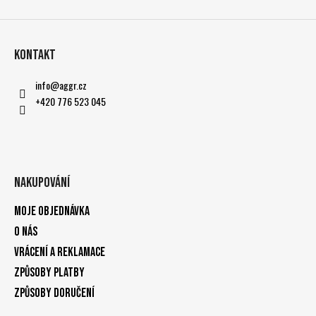
Kontakt
info
@
aggr.cz
+420 776 523 045
Nakupování
Moje objednávka
O nás
Vrácení a reklamace
Způsoby platby
Způsoby doručení