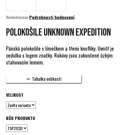
a
j
Průměrné
Neohodnoceno
Podrobnosti hodnocení
í
hodnocení
produktu
POLOKOŠILE UNKNOWN EXPEDITION
t
je
?
0,0
z
Pánská polokošile s límečkem a třemi knoflíky. Uvnitř je
5
cedulka s logem značky. Rukávy jsou zakončené úzkým
hvězdiček.
stahovacím lemem.
HLEDAT
Tabulka velikostí
VELIKOST
D
o
p
o
KÓD PRODUKTU
r
u