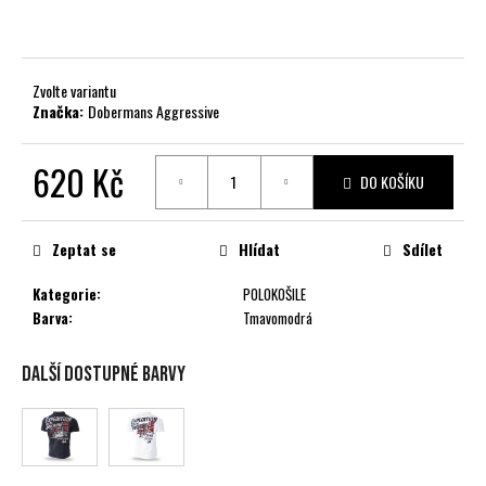
č
u
j
e
Zvolte variantu
m
Značka:
Dobermans Aggressive
e
620 Kč
DO KOŠÍKU
Měrná
cena:
Zeptat se
Hlídat
Sdílet
Kategorie
:
POLOKOŠILE
Barva
:
Tmavomodrá
Další dostupné barvy