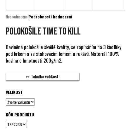
a
j
Průměrné
Neohodnoceno
Podrobnosti hodnocení
í
hodnocení
produktu
POLOKOŠILE TIME TO KILL
t
je
?
0,0
z
Bavlněná polokošile skvělé kvality, se zapínáním na 3 knoflíky
5
pod krkem a se stahovacím lemem u rukávů. Materiál 100%
hvězdiček.
bavlna o hmotnosti 200g/m2.
HLEDAT
Tabulka velikostí
VELIKOST
D
o
p
o
KÓD PRODUKTU
r
u