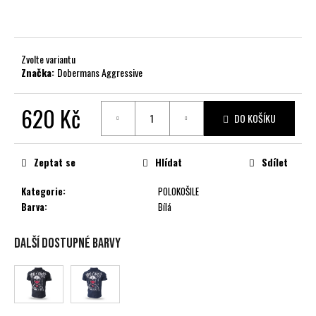
č
u
j
e
Zvolte variantu
m
Značka:
Dobermans Aggressive
e
620 Kč
DO KOŠÍKU
Měrná
cena:
Zeptat se
Hlídat
Sdílet
Kategorie
:
POLOKOŠILE
Barva
:
Bílá
Další dostupné barvy