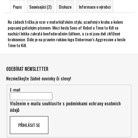
Popis
Související (2)
Diskuze
Informace o výrobci
Na zádech trička je vzor v motorkářském stylu, uzavřený v kruhu a kolem
popsaný gotickým písmem. Mezi hesly Sons of Rebel a Time to Kill se
nachází lebka zakrytá konfederačním šátkem, a za ní jsou dvě zkřížené
brokovnice. Dále je na pravém rukávu logo Doberman’s Aggressive a heslo
Time to Kill.
Z
á
Odebírat newsletter
p
Nezmeškejte žádné novinky či slevy!
a
t
E-mail
í
Vložením e-mailu souhlasíte s
podmínkami ochrany osobních
údajů
PŘIHLÁSIT SE