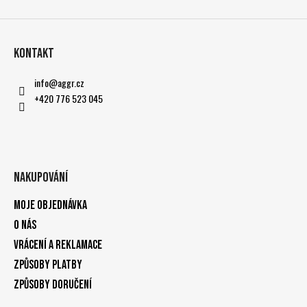
Kontakt
info
@
aggr.cz
+420 776 523 045
Nakupování
Moje objednávka
O nás
Vrácení a reklamace
Způsoby platby
Způsoby doručení