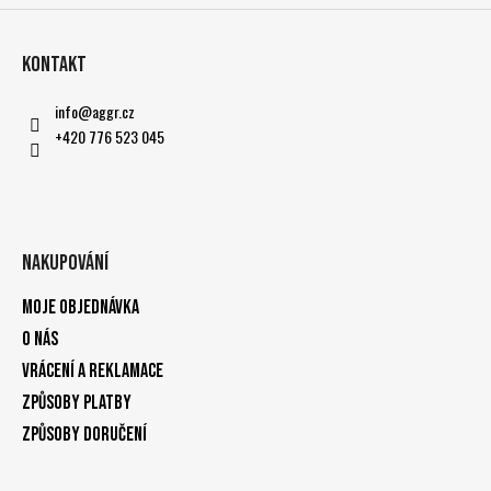
Kontakt
info
@
aggr.cz
+420 776 523 045
Nakupování
Moje objednávka
O nás
Vrácení a reklamace
Způsoby platby
Způsoby doručení