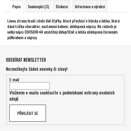
Popis
Související (3)
Diskuze
Informace o výrobci
Levou stranu hrudi zdobí dvě čtyřky, které přechází v blesky a lebka, která
dává tričku charakter, nastavená bokem, obklopená nápisy. Na zádech je
velký nápis DIVISION 44 umístěný úhlopříčně a lebka obklopená červeným
půlkruhem a nápisy.
Z
á
Odebírat newsletter
p
Nezmeškejte žádné novinky či slevy!
a
t
E-mail
í
Vložením e-mailu souhlasíte s
podmínkami ochrany osobních
údajů
PŘIHLÁSIT SE