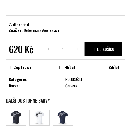
č
u
j
e
Zvolte variantu
m
Značka:
Dobermans Aggressive
e
620 Kč
DO KOŠÍKU
Měrná
cena:
Zeptat se
Hlídat
Sdílet
Kategorie
:
POLOKOŠILE
Barva
:
Červená
Další dostupné barvy