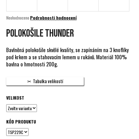
a
j
Průměrné
Neohodnoceno
Podrobnosti hodnocení
í
hodnocení
produktu
POLOKOŠILE THUNDER
t
je
?
0,0
z
Bavlněná polokošile skvělé kvality, se zapínáním na 3 knoflíky
5
pod krkem a se stahovacím lemem u rukávů. Materiál 100%
hvězdiček.
bavlna o hmotnosti 200g.
HLEDAT
Tabulka velikostí
VELIKOST
D
o
p
o
KÓD PRODUKTU
r
u