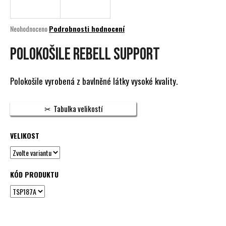
a
j
Průměrné
Neohodnoceno
Podrobnosti hodnocení
í
hodnocení
produktu
POLOKOŠILE REBELL SUPPORT
t
je
?
0,0
z
Polokošile vyrobená z bavlněné látky vysoké kvality.
5
hvězdiček.
Tabulka velikostí
HLEDAT
VELIKOST
D
o
KÓD PRODUKTU
p
o
r
u