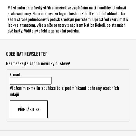
Má standardní pánský střih a límeček se zapínáním na tři knoflíky. U rukávů
stahovací lemy. Na hrudi nevelké logo s heslem Rebell v podobě oblouku. Na
zadní straně jednobarevný potisk s velkým povrchem. Uprostřed vzoru motiv
lebky s granátem, výše a níže prapory s nápisem Nation Rebell, po stranách
dvě karty. Viditelný efekt popraskání potisku.
Z
á
Odebírat newsletter
p
Nezmeškejte žádné novinky či slevy!
a
t
E-mail
í
Vložením e-mailu souhlasíte s
podmínkami ochrany osobních
údajů
PŘIHLÁSIT SE