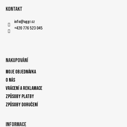
Kontakt
info
@
aggr.cz
+420 776 523 045
Nakupování
Moje objednávka
O nás
Vrácení a reklamace
Způsoby platby
Způsoby doručení
Informace