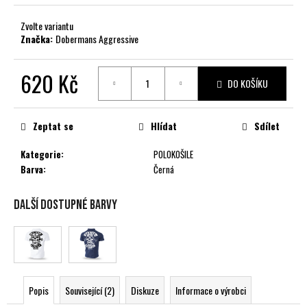
č
u
Zvolte variantu
j
Značka:
Dobermans Aggressive
e
m
620 Kč
e
DO KOŠÍKU
Měrná
cena:
Zeptat se
Hlídat
Sdílet
Kategorie
:
POLOKOŠILE
Barva
:
Černá
Další dostupné barvy
Popis
Související (2)
Diskuze
Informace o výrobci