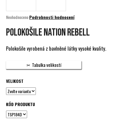
a
j
Průměrné
Neohodnoceno
Podrobnosti hodnocení
í
hodnocení
produktu
POLOKOŠILE NATION REBELL
t
je
?
0,0
z
Polokošile vyrobená z bavlněné látky vysoké kvality.
5
hvězdiček.
Tabulka velikostí
HLEDAT
VELIKOST
D
o
KÓD PRODUKTU
p
o
r
u