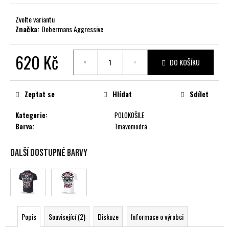
č
u
Zvolte variantu
j
Značka:
Dobermans Aggressive
e
m
620 Kč
e
DO KOŠÍKU
Měrná
cena:
Zeptat se
Hlídat
Sdílet
Kategorie
:
POLOKOŠILE
Barva
:
Tmavomodrá
Další dostupné barvy
Popis
Související (2)
Diskuze
Informace o výrobci