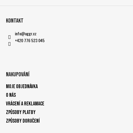
Kontakt
info
@
aggr.cz
+420 776 523 045
Nakupování
Moje objednávka
O nás
Vrácení a reklamace
Způsoby platby
Způsoby doručení