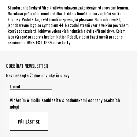
Standardní pánský střih s krátkým rukávem zakončeným stahovacím lemem.
Na rukávu je černá firemní cedulka. Tričko s límečkem na zapínání se třemi
knoflíky. Podél krku je všité vnitřní zpevňující plisování. Na hrudi nevelké,
jednobarevné logo se symbolem 44. Na zadní straně vzor s velkým povrchem,
který zobrazuje tři lebky ve vojenských helmách a dvě zkřížené dýky. Kolem
jsou výrazné prapory s heslem Nation Rebell, v dolní části menší prapor s
označením DBNS-EST. 1969 a dvě karty.
Z
á
Odebírat newsletter
p
Nezmeškejte žádné novinky či slevy!
a
t
E-mail
í
Vložením e-mailu souhlasíte s
podmínkami ochrany osobních
údajů
PŘIHLÁSIT SE