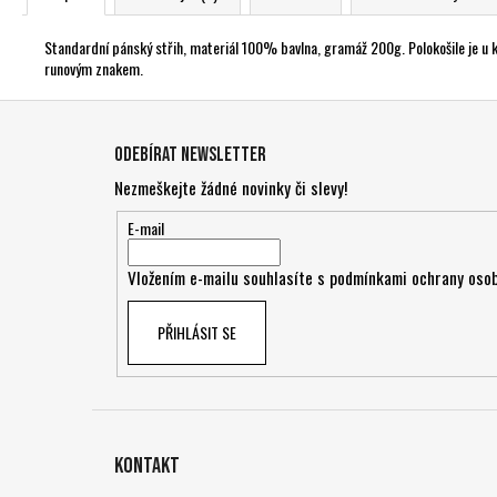
Standardní pánský střih, materiál 100% bavlna, gramáž 200g. Polokošile je u kr
runovým znakem.
Z
á
Odebírat newsletter
p
Nezmeškejte žádné novinky či slevy!
a
t
E-mail
í
Vložením e-mailu souhlasíte s
podmínkami ochrany osob
PŘIHLÁSIT SE
Kontakt