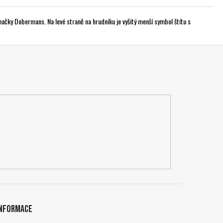
načky Dobermans. Na levé straně na hrudníku je vyšitý menší symbol štítu s
Informace