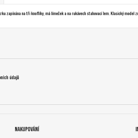
ku zapínána na tři knoflíky, má límeček a na rukávech stahovací lem. Klasický model z
ních údajů
Nakupování