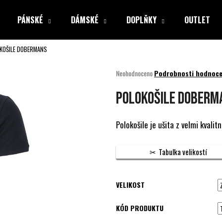
PÁNSKÉ
DÁMSKÉ
DOPLŇKY
OUTLET
KOŠILE DOBERMANS
Co potřebujete najít?
Průměrné
Neohodnoceno
Podrobnosti hodnoce
hodnocení
produktu
HLEDAT
POLOKOŠILE DOBERM
je
0,0
z
Polokošile je ušita z velmi kvalitn
5
Doporučujeme
hvězdiček.
Tabulka velikostí
VELIKOST
KÓD PRODUKTU