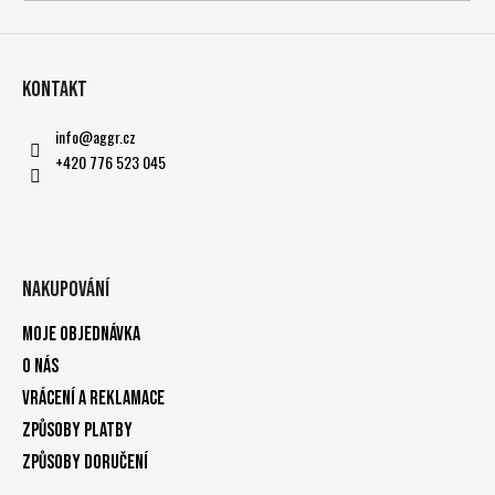
Kontakt
info
@
aggr.cz
+420 776 523 045
Nakupování
Moje objednávka
O nás
Vrácení a reklamace
Způsoby platby
Způsoby doručení