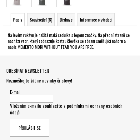
Popis
Související (8)
Diskuze
Informace o výrobci
Na levém rukávu je našitá malá cedulka s logem značky. Na přední straně se
nachází vzor, který zobrazuje kostru člověka se zbraní směřující nahoru a
nápis MEMENTO MORI WITHOUT FEAR YOU ARE FREE.
Z
á
Odebírat newsletter
p
Nezmeškejte žádné novinky či slevy!
a
t
E-mail
í
Vložením e-mailu souhlasíte s
podmínkami ochrany osobních
údajů
PŘIHLÁSIT SE