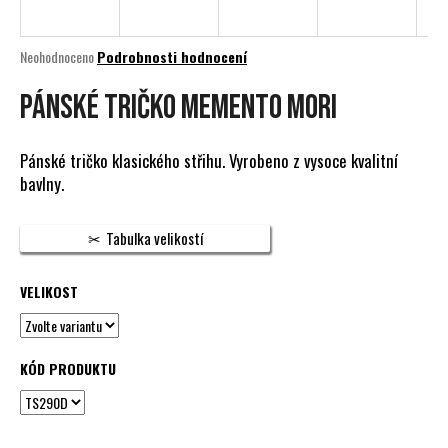
a
j
Průměrné
Neohodnoceno
Podrobnosti hodnocení
í
hodnocení
produktu
PÁNSKÉ TRIČKO MEMENTO MORI
t
je
?
0,0
z
Pánské tričko klasického střihu. Vyrobeno z vysoce kvalitní
5
bavlny.
hvězdiček.
HLEDAT
Tabulka velikostí
VELIKOST
D
o
p
KÓD PRODUKTU
o
r
u