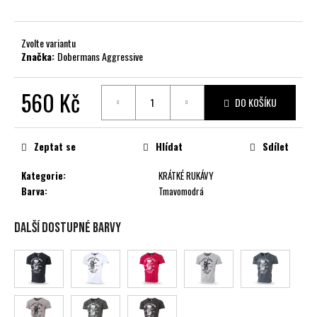
č
u
j
Zvolte variantu
e
Značka:
Dobermans Aggressive
m
e
560 Kč
DO KOŠÍKU
Měrná
cena:
Zeptat se
Hlídat
Sdílet
Kategorie
:
KRÁTKÉ RUKÁVY
Barva
:
Tmavomodrá
Další dostupné barvy