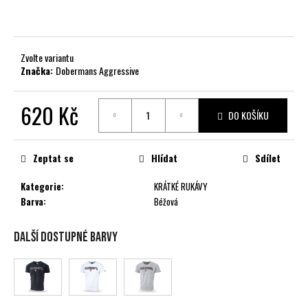
č
u
j
e
Zvolte variantu
m
Značka:
Dobermans Aggressive
e
620 Kč
DO KOŠÍKU
Měrná
cena:
Zeptat se
Hlídat
Sdílet
Kategorie
:
KRÁTKÉ RUKÁVY
Barva
:
Béžová
Další dostupné barvy