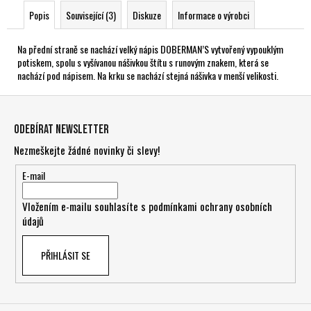
Popis
Související (3)
Diskuze
Informace o výrobci
Na přední straně se nachází velký nápis DOBERMAN’S vytvořený vypouklým
potiskem, spolu s vyšívanou nášivkou štítu s runovým znakem, která se
nachází pod nápisem. Na krku se nachází stejná nášivka v menší velikosti.
Z
á
Odebírat newsletter
p
Nezmeškejte žádné novinky či slevy!
a
t
E-mail
í
Vložením e-mailu souhlasíte s
podmínkami ochrany osobních
údajů
PŘIHLÁSIT SE