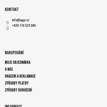
Kontakt
info
@
aggr.cz
+420 776 523 045
Nakupování
Moje objednávka
O nás
Vrácení a reklamace
Způsoby platby
Způsoby doručení
Informace