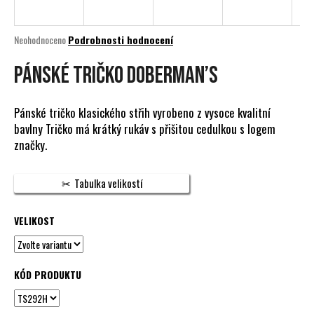
a
j
Průměrné
Neohodnoceno
Podrobnosti hodnocení
í
hodnocení
produktu
PÁNSKÉ TRIČKO DOBERMAN’S
t
je
?
0,0
z
Pánské tričko klasického střih vyrobeno z vysoce kvalitní
5
bavlny Tričko má krátký rukáv s přišitou cedulkou s logem
hvězdiček.
značky.
HLEDAT
Tabulka velikostí
VELIKOST
D
o
p
o
KÓD PRODUKTU
r
u