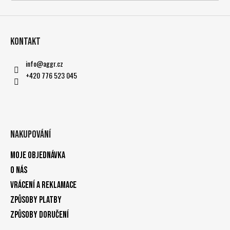
Kontakt
info
@
aggr.cz
+420 776 523 045
Nakupování
Moje objednávka
O nás
Vrácení a reklamace
Způsoby platby
Způsoby doručení