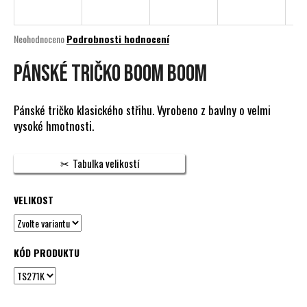
a
j
Průměrné
Neohodnoceno
Podrobnosti hodnocení
í
hodnocení
produktu
PÁNSKÉ TRIČKO BOOM BOOM
t
je
?
0,0
z
Pánské tričko klasického střihu. Vyrobeno z bavlny o velmi
5
vysoké hmotnosti.
hvězdiček.
HLEDAT
Tabulka velikostí
VELIKOST
D
o
p
KÓD PRODUKTU
o
r
u