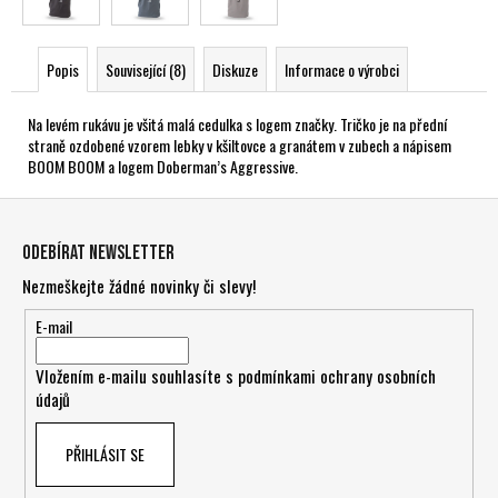
Popis
Související (8)
Diskuze
Informace o výrobci
Na levém rukávu je všitá malá cedulka s logem značky. Tričko je na přední
straně ozdobené vzorem lebky v kšiltovce a granátem v zubech a nápisem
BOOM BOOM a logem Doberman’s Aggressive.
Z
á
Odebírat newsletter
p
Nezmeškejte žádné novinky či slevy!
a
t
E-mail
í
Vložením e-mailu souhlasíte s
podmínkami ochrany osobních
údajů
PŘIHLÁSIT SE