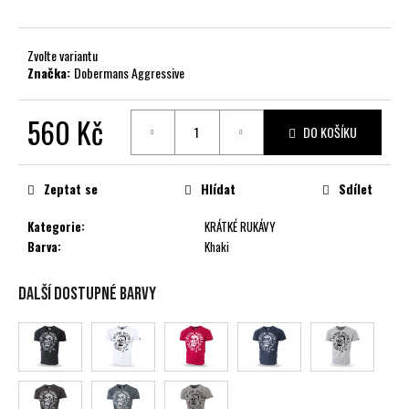
č
u
j
Zvolte variantu
e
Značka:
Dobermans Aggressive
m
e
560 Kč
DO KOŠÍKU
Měrná
cena:
Zeptat se
Hlídat
Sdílet
Kategorie
:
KRÁTKÉ RUKÁVY
Barva
:
Khaki
Další dostupné barvy