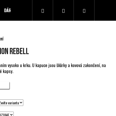
Hledat
Přihlášení
Nákupní
DÁRKOVÝ POUKAZ
Kontakty
košík
ní
ION REBELL
ním vysoko u krku. U kapuce jsou šňůrky a kovová zakončení, na
é kapsy.